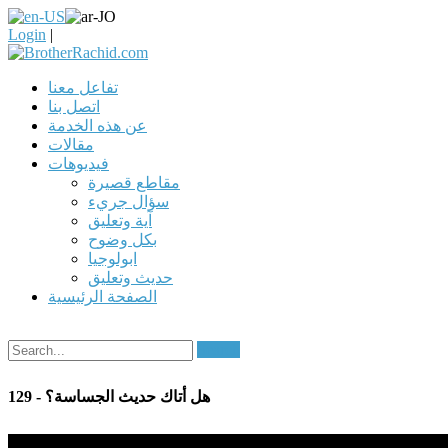
Login
|
تفاعل معنا
اتصل بنا
عن هذه الخدمة
مقالات
فيديوهات
مقاطع قصيرة
سؤال جريء
آية وتعليق
بكل وضوح
ابولوجيا
حديث وتعليق
الصفحة الرئيسية
Search
129 - هل أتاك حديث الجساسة؟