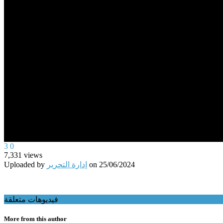
0
3
0
seconds
7,331
views
of
25/06/2024
on
إدارة التحرير
Uploaded by
0
seconds
Volume
90%
فيديوهات متعلقة
More from this author