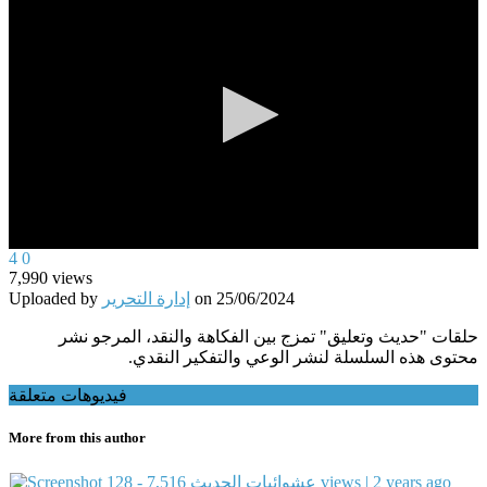
0
4
0
seconds
7,990
views
of
25/06/2024
on
إدارة التحرير
Uploaded by
0
seconds
حلقات "حديث وتعليق" تمزج بين الفكاهة والنقد، المرجو نشر
محتوى هذه السلسلة لنشر الوعي والتفكير النقدي.
فيديوهات متعلقة
More from this author
7,516 views | 2 years ago
128 - عشوائيات الحديث