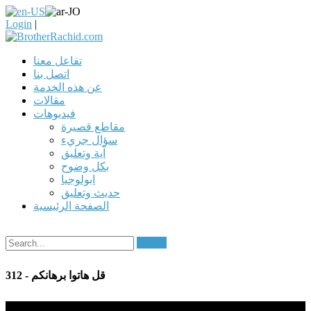
Login
|
تفاعل معنا
اتصل بنا
عن هذه الخدمة
مقالات
فيديوهات
مقاطع قصيرة
سؤال جريء
آية وتعليق
بكل وضوح
ابولوجيا
حديث وتعليق
الصفحة الرئيسية
Search
312 - قل هاتوا برهانكم