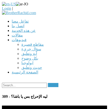
Login
|
تفاعل معنا
اتصل بنا
عن هذه الخدمة
مقالات
فيديوهات
مقاطع قصيرة
سؤال جريء
آية وتعليق
بكل وضوح
ابولوجيا
حديث وتعليق
الصفحة الرئيسية
Search
309 - ليه الإحراج بس يا باشا؟