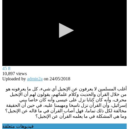
0
45
8
seconds
10,897
views
of
Uploaded by
admin2a
on
24/05/2018
0
seconds
أغلب المسلمين لا يعرفون عن الإنجيل أي شيء، كل ما يعرفونه هو
من خلال القرآن والحديث وكلام علمائهم، يقولون لهم أن الإنجيل
محرف، وأنه كان كتابا نزل على عيسى وأنه كان خاصا ببني
إسرائيل، وأن القرآن نزل ناسخا ومهيمنا عليه، في حين أن الحقيقة
مخالفة لكل ذلك تماما، فهل أصاب القرآن في ما قاله عن الإنجيل؟
وما هي المشكلة في ما يعلمه القرآن عن الإنجيل؟
فيديوهات متعلقة