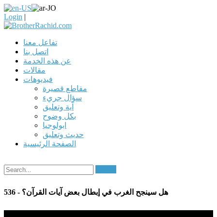
Login
|
تفاعل معنا
اتصل بنا
عن هذه الخدمة
مقالات
فيديوهات
مقاطع قصيرة
سؤال جريء
آية وتعليق
بكل وضوح
ابولوجيا
حديث وتعليق
الصفحة الرئيسية
Search
536 - هل سينجح الغرب في إبطال بعض آيات القرآن؟