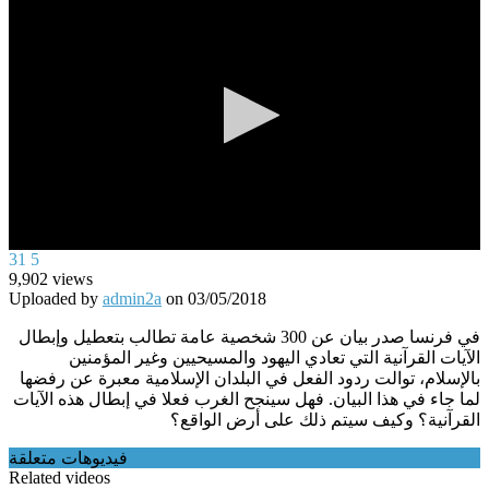
0
31
5
seconds
9,902
views
of
Uploaded by
admin2a
on
03/05/2018
0
seconds
في فرنسا صدر بيان عن 300 شخصية عامة تطالب بتعطيل وإبطال
الآيات القرآنية التي تعادي اليهود والمسيحيين وغير المؤمنين
بالإسلام، توالت ردود الفعل في البلدان الإسلامية معبرة عن رفضها
لما جاء في هذا البيان. فهل سينجح الغرب فعلا في إبطال هذه الآيات
القرآنية؟ وكيف سيتم ذلك على أرض الواقع؟
فيديوهات متعلقة
Related videos