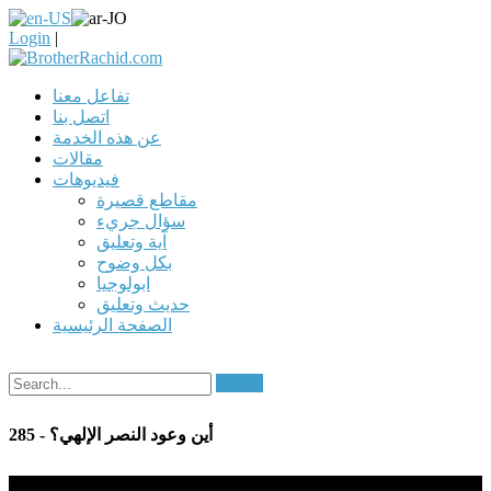
Login
|
تفاعل معنا
اتصل بنا
عن هذه الخدمة
مقالات
فيديوهات
مقاطع قصيرة
سؤال جريء
آية وتعليق
بكل وضوح
ابولوجيا
حديث وتعليق
الصفحة الرئيسية
Search
285 - أين وعود النصر الإلهي؟