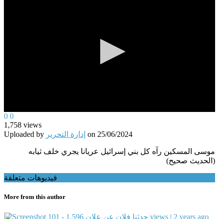
0
0
0
seconds
1,758
views
of
25/06/2024
on
إدارة التحرير
Uploaded by
0
seconds
موسى المسكين رآه كل بني إسرائيل عريانا يجري خلف ثيابه
(الحديث صحيح)
فيديوهات متعلقة
More from this author
1,596 views | 2 years ago
101 - حدثنا فلان عن علان