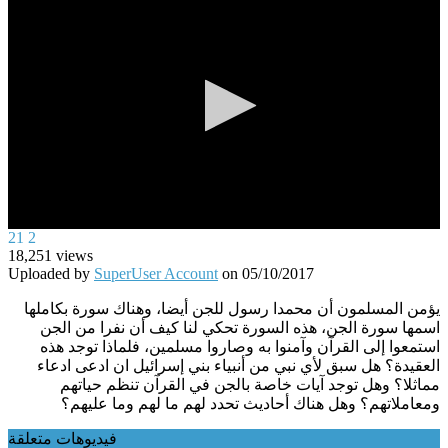
0
21
2
seconds
18,251
views
of
Uploaded by
SuperUser Account
on
05/10/2017
0
seconds
يؤمن المسلمون أن محمدا رسول للجن أيضا، وهناك سورة بكاملها
اسمها سورة الجن، هذه السورة تحكي لنا كيف أن نفرا من الجن
استمعوا إلى القرآن وآمنوا به وصاروا مسلمين، فلماذا توجد هذه
العقيدة؟ هل سبق لأي نبي من أنبياء بني إسرائيل ان ادعى ادعاء
مماثلا؟ وهل توجد آيات خاصة بالجن في القرآن تنظم حياتهم
ومعاملاتهم؟ وهل هناك أحاديث تحدد لهم ما لهم وما عليهم؟
فيديوهات متعلقة