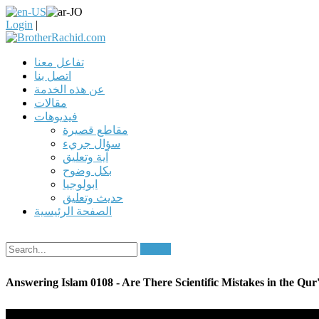
Login
|
تفاعل معنا
اتصل بنا
عن هذه الخدمة
مقالات
فيديوهات
مقاطع قصيرة
سؤال جريء
آية وتعليق
بكل وضوح
ابولوجيا
حديث وتعليق
الصفحة الرئيسية
Search
Answering Islam 0108 - Are There Scientific Mistakes in the Qur