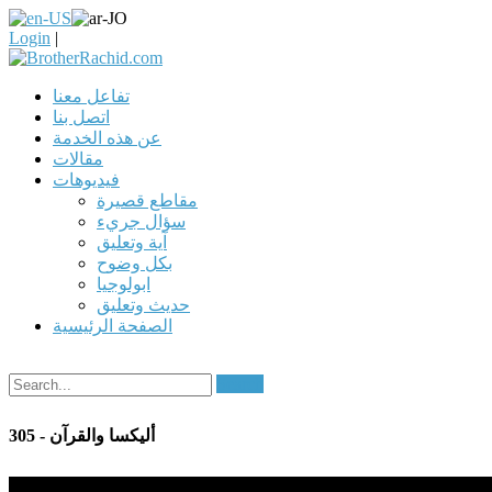
Login
|
تفاعل معنا
اتصل بنا
عن هذه الخدمة
مقالات
فيديوهات
مقاطع قصيرة
سؤال جريء
آية وتعليق
بكل وضوح
ابولوجيا
حديث وتعليق
الصفحة الرئيسية
Search
305 - أليكسا والقرآن