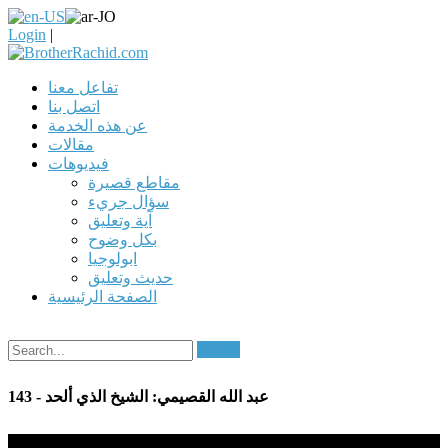
Login
|
تفاعل معنا
اتصل بنا
عن هذه الخدمة
مقالات
فيديوهات
مقاطع قصيرة
سؤال جريء
آية وتعليق
بكل وضوح
ابولوجيا
حديث وتعليق
الصفحة الرئيسية
Search
143 - عبد الله القصيمي: الشيخ الذي ألحد