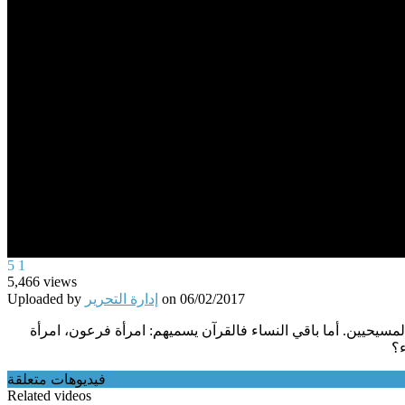
0
5
1
seconds
5,466
views
of
06/02/2017
on
إدارة التحرير
Uploaded by
0
seconds
Volume
مسيحيين. أما باقي النساء فالقرآن يسميهم: امرأة فرعون، امرأة
90%
ء؟
فيديوهات متعلقة
Related videos