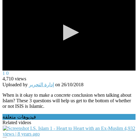
0
1
0
seconds
4,710
views
of
26/10/2018
on
إدارة التحرير
Uploaded by
0
seconds
When is it okay to make a concrete conclusion when talking about
Islam? These 3 questions will help us get to the bottom of whether
or not ISIS is Islamic.
فيديوهات متعلقة
Related videos
I.S. Islam 1 - Heart to Heart with an Ex-Muslim
4,932
views | 8 years ago