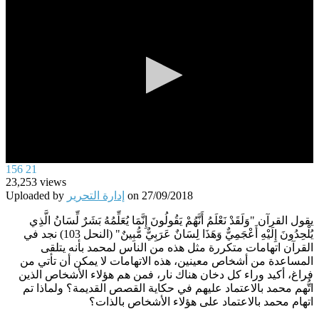
0
156
21
seconds
23,253
views
of
27/09/2018
on
إدارة التحرير
Uploaded by
0
seconds
يقول القرآن "وَلَقَدْ نَعْلَمُ أَنَّهُمْ يَقُولُونَ إِنَّمَا يُعَلِّمُهُ بَشَرٌ لِّسَانُ الَّذِي
يُلْحِدُونَ إِلَيْهِ أَعْجَمِيٌّ وَهَذَا لِسَانٌ عَرَبِيٌّ مُّبِينٌ" (النحل 103) نجد في
القرآن اتهامات متكررة مثل هذه من الناس لمحمد بأنه يتلقى
المساعدة من أشخاص معينين، هذه الاتهامات لا يمكن أن تأتي من
فراغ، أكيد وراء كل دخان هناك نار، فمن هم هؤلاء الأشخاص الذين
اتُّهم محمد بالاعتماد عليهم في حكاية القصص القديمة؟ ولماذا تم
اتهام محمد بالاعتماد على هؤلاء الأشخاص بالذات؟