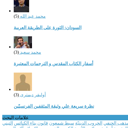
محمد عبد الله
(5)
السودان: الثورة على الطريقة العربية
محمد سعيد
(3)
أسفار الكتاب المقدس و الترجمات المعتبرة
أوليفر ديمترى
(3)
نظرة سريعة علي وثيقة المثقفين الفرنسيّين
علامات البحث
مذهب الحنفي
الحروب الدينيّة
سبط شمعون
قانون بناء الكنائس
التبني