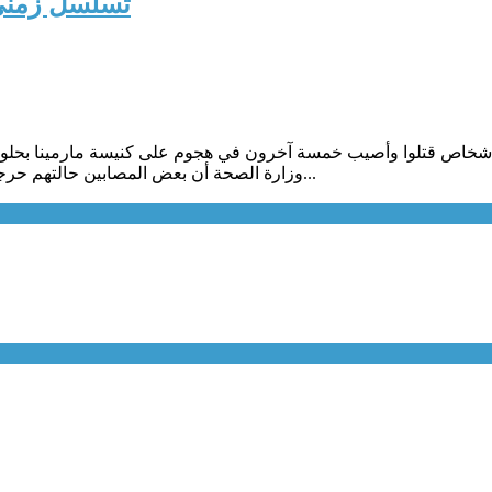
تسلسل زمني 
خاص قتلوا وأصيب خمسة آخرون في هجوم على كنيسة مارمينا بحلوان 
وزارة الصحة أن بعض المصابين حالتهم حرجة.وعلى صعيد آخر قال مصدر أمني إن خبراء المفرقعات فككوا حزام...