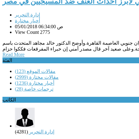
لأبرز أحداث العنف ضد المسيحيين في مصر
إدارة التحرير
أخبار مختارة
05/01/2018 06:34:00 ص
View Count 2775
جنوبي العاصمة القاهرة.وأوضح الدكتور خالد مجاهد المتحدث باسم
Read More
الفئة
مقالات الموقع
(123)
مقالات مختارة
(2999)
أخبار مختارة
(1236)
ترجمات خاصة
(28)
الكاتب
إدارة التحرير
(4281)