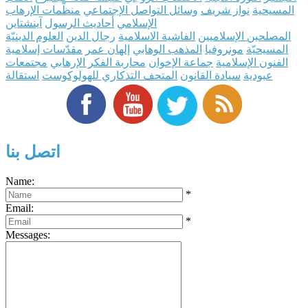
المسيحية
نواز شريف
وسائل التواصل الإجتماعي
منظّمات الإرهاب
الإسلامي
أحاديث الرسول
آينشتاين
المصلحين الإسلاميين
الفاشية الاسلامية
رجال الدين
العلوم الدينيّة
المسيحيّة
مونروفيا
المذهب الوهابي
إلهان عمر
مقدّسات إسلامية
الفنون الإسلامية
جماعة الإخوان
محاربة الفكر الإرهابي
مجتمعات
عبودية
سيادة القانون
المتحف التذكاري للهولوكوست
استقالة
اتصل بنا
Name:
*
Email:
*
Messages: