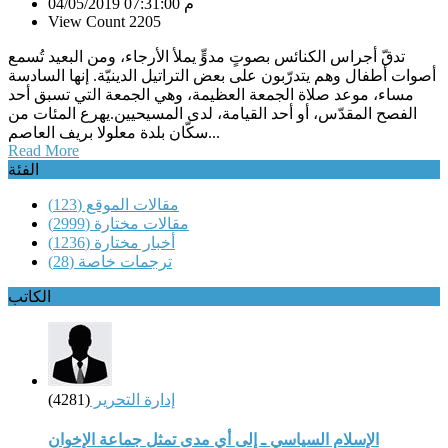
04/05/2019 07:31:00 م
View Count 2205
تدقّ أجراس الكنائس بصوتٍ مدوٍّ يملأ الأرجاء، ومن البعيد تُسمع
أصوات أطفال وهم يتدرّبون على بعض التراتيل الدينيّة. إنها السادسة
مساء، موعد صلاة الجمعة العظيمة، وهي الجمعة التي تسبق أحد
الفصح المقدّس، أو أحد القيامة، لدى المسيحيين.يهرع المئات من
سكّان بلدة معلولا بريف العاصم...
Read More
الفئة
مقالات الموقع
(123)
مقالات مختارة
(2999)
أخبار مختارة
(1236)
ترجمات خاصة
(28)
الكاتب
إدارة التحرير
(4281)
الإسلام السياسي ـ إلى أي مدى تمثل جماعة الإخوان