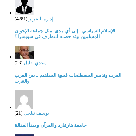
إدارة التحرير
(4281)
الإسلام السياسي ـ إلى أي مدى تمثل جماعة الإخوان
المسلمين بيئة خصبة للتطرف في سويسرا؟
مجدي خليل
(23)
العرب وتدمير المصطلحات فجوة المفاهيم .. بين العرب
والغرب
يوسف تيلجي
(21)
جامعة هارفارد واالقرآن ومبدأ العدالة