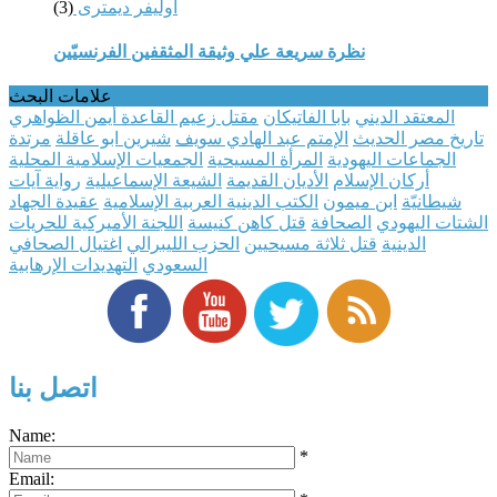
أوليفر ديمترى
(3)
نظرة سريعة علي وثيقة المثقفين الفرنسيّين
علامات البحث
المعتقد الديني
بابا الفاتيكان
مقتل زعيم القاعدة أيمن الظواهري
تاريخ مصر الحديث
الإمتم عبد الهادي سويف
شيرين ابو عاقلة
مرتدة
الجماعات اليهودية
المرأة المسيحية
الجمعيات الإسلامية المحلية
أركان الإسلام
الأديان القديمة
الشيعة الإسماعيلية
رواية آيات
شيطانيّة
ابن ميمون
الكتب الدينية العربية الإسلامية
عقيدة الجهاد
الشتات اليهودي
الصحافة
قتل كاهن كنيسة
اللجنة الأميركية للحريات
الدينية
قتل ثلاثة مسيحيين
الحزب الليبرالي
اغتيال الصحافي
السعودي
التهديدات الإرهابية
اتصل بنا
Name:
*
Email: