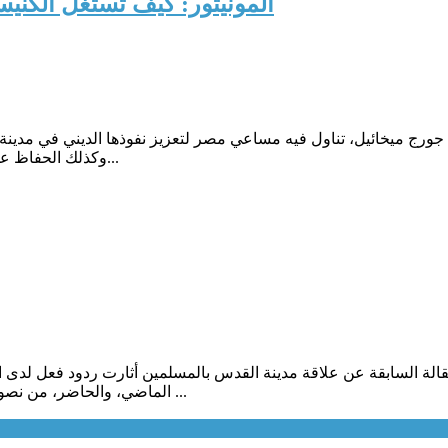
المونيتور: كيف تستغل الكنيس
ي، جورج ميخائيل، تناول فيه مساعي مصر لتعزيز نفوذها الديني في مد
وكذلك الحفاظ على ملكيتها لهذه الممتلكات المقدسة.وأشار الكاتب في مستهل تقريره...
قالة السابقة عن علاقة مدينة القدس بالمسلمين أثارت ردود فعل لدى 
الماضي، والحاضر، من نصوص دينية لا تفي بالغرض.ومما قلناه إن تفسير آية "سبحان الذي أسرى ...