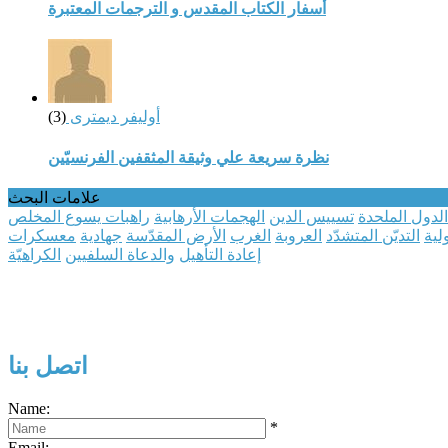
أسفار الكتاب المقدس و الترجمات المعتبرة
أوليفر ديمترى
(3)
نظرة سريعة علي وثيقة المثقفين الفرنسيّين
علامات البحث
الدول الملحدة
تسييس الدين
الهجمات الأرهابية
راهبات يسوع المخلص
لية
التديّن المتشدّد
العروبة
الغرب
الأرض المقدّسة
جهادية
معسكرات
إعادة التأهيل
والدعاة السلفيين
الكراهيّة
اتصل بنا
Name:
*
Email: