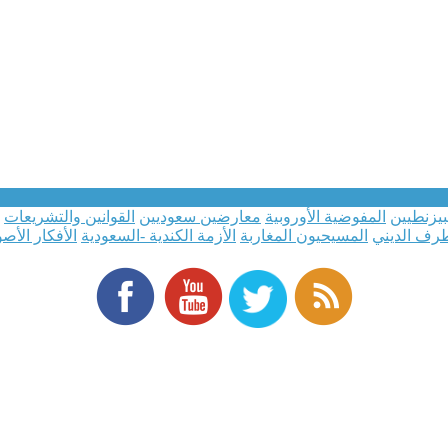
بيزنطيين
المفوضية الأوروبية
معارضين سعوديين
القوانين والتشريعات
طرف الديني
المسيحيون المغاربة
الأزمة الكندية -السعودية
الأفكار الأصو