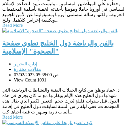
وخطره على المواطنين المسلمين.. وليست تأييدا لتصاعد الإسلام
السياسي في أوروبا حاملآ ومؤمنا بأجندته الخفية بأسلمة المجتمعات
الغربية.. ولكنها رسالة لمسلمي أوروبا بمسؤوليتنا عن الأمن للجميع
وبكيفية إخراس كلاهما.. وللح...
Read More
بالفن والرياضة دول الخليج تطوي صفحة
"الصحوة" الإسلامية
إدارة التحرير
مقالات مختارة
03/02/2023 05:38:00 ص
View Count 1091
د. عماد بوظو: من يُتابع الحفلات الفنية والنشاطات الرياضية التي
شهدتها دول الخليج هذه الأيام ويقارنها مع ما كان يجري في هذه
الدول قبل سنوات قليلة يُدرك حجم التغيير الكبير الذي طال هذه
المجتمعات، ففي ليلة رأس السنة تسابقت دول الخليج في إقامة
ألعاب نارية وسهرات فنية أحياها كب...
Read More