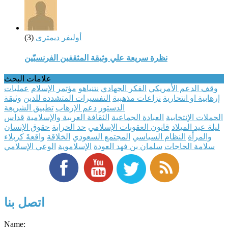
أوليفر ديمترى
(3)
نظرة سريعة علي وثيقة المثقفين الفرنسيّين
علامات البحث
وقف الدعم الأمريكي
الفكر الجهادي
نتنياهو
مؤتمر الإسلام
عمليات
إرهابية او انتحارية
نزاعات مذهبية
التفسيرات المتشددة للدين
وثيقة
الدستور
دعم الإرهاب
تطبيق الشريعة
الحملات الإنتخابية
العبادة الجماعية
الثقافة العربية والإسلامية
قداس
ليلة عيد الميلاد
قانون العقوبات الإسلامي
حد الحرابة
حقوق الإنسان
والمرأة
النظام السياسي
المجتمع السعودي
الخلاقة
واقعةَ كربلاء
سلامة الحاجات
سلمان بن فهد العودة
الإسلاموية
الوعي الإسلامي
اتصل بنا
Name: