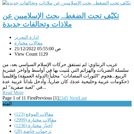
تكيّف تحت الضغط.. بحث الإسلاميين عن
ملاذات وتحالفات جديدة
إدارة التحرير
مقالات مختارة
21/12/2022 05:55:00 ص
View Count 1129
عريب الرنتاوي: لم تستفق حركات الإسلام السياسي بعد، من
سلسلة الضربات والهزائم التي مُنيت بها في أواسط وأواخر عشرية
الربيع...هجوم "الثورات المضادات" محلياً (الدولة العميقة) وإقليمياً
(حكومات عربية وخليجية عدة)، كان ضارياً، وأدخل بلداناً عربية عدة
في "لعبة صفرية" لم...
Read More
Page 1 of 11
First
Previous
[1]
2
3
4
5
Next
Last
الفئة
مقالات الموقع
(123)
مقالات مختارة
(2999)
أخبار مختارة
(1236)
ترجمات خاصة
(28)