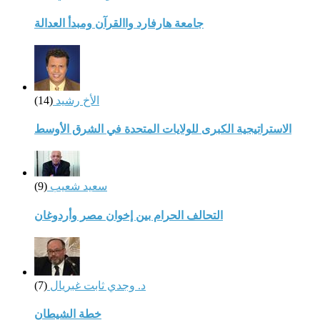
جامعة هارفارد واالقرآن ومبدأ العدالة
الأخ رشيد
(14)
الاستراتيجية الكبرى للولايات المتحدة في الشرق الأوسط
سعيد شعيب
(9)
التحالف الحرام بين إخوان مصر وأردوغان
د. وجدي ثابت غبريال
(7)
خطة الشيطان