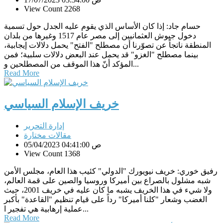
View Count 2268
حسام جاد: إذا كان الأساس الذي يقوم عليه الجدل حول تسمية
دخول جيوش العثمانيين إلى مصر عام 1517 وغيرها من بلدان
المنطقة ناتجاً عن تصوّرنا أن مصطلح "الفتح" يحمل دلالات إيجابية،
بينما مصطلح "الغزو" قد يحمل عند البعض دلالات سلبية؛ فمن
المؤكد أنّ هذا الموقف من المصطلحين و...
Read More
خريف الإسلام السياسي
إدارة التحرير
مقالات مختارة
05/04/2023 04:41:00 ص
View Count 1368
رفيق خوري: خريف نيويورك "الدولي" كئيب هذا العام، مجلس الأمن
شبه مشلول بالصراع بين أميركا وروسيا والصين على قمة العالم،
ولا شيء في هذا الخريف يشبه ما كان عليه في خريف 2001، حيث
الغضب وشعار "كلنا أميركا" رداً على قيام تنظيم "القاعدة" بأكبر
عملية إرهابية هي تفجير ا...
Read More