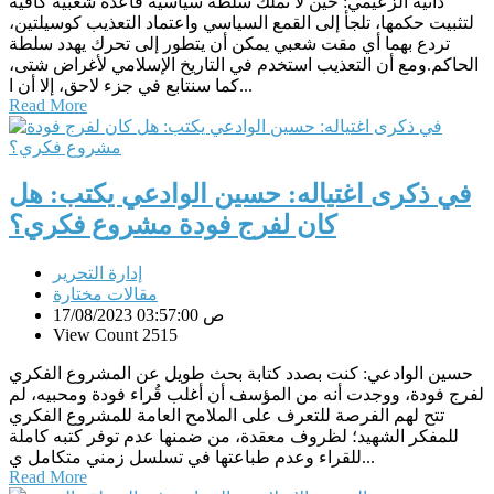
دانية الزعيمي: حين لا تملك سلطةٌ سياسية قاعدةً شعبية كافية
لتثبيت حكمها، تلجأ إلى القمع السياسي واعتماد التعذيب كوسيلتين،
تردع بهما أي مقت شعبي يمكن أن يتطور إلى تحرك يهدد سلطة
الحاكم.ومع أن التعذيب استخدم في التاريخ الإسلامي لأغراض شتى،
كما سنتابع في جزء لاحق، إلا أن ا...
Read More
في ذكرى اغتياله: حسين الوادعي يكتب: هل
كان لفرج فودة مشروع فكري؟
إدارة التحرير
مقالات مختارة
17/08/2023 03:57:00 ص
View Count 2515
حسين الوادعي: كنت بصدد كتابة بحث طويل عن المشروع الفكري
لفرج فودة، ووجدت أنه من المؤسف أن أغلب قُراء فودة ومحبيه، لم
تتح لهم الفرصة للتعرف على الملامح العامة للمشروع الفكري
للمفكر الشهيد؛ لظروف معقدة، من ضمنها عدم توفر كتبه كاملة
للقراء وعدم طباعتها في تسلسل زمني متكامل ي...
Read More