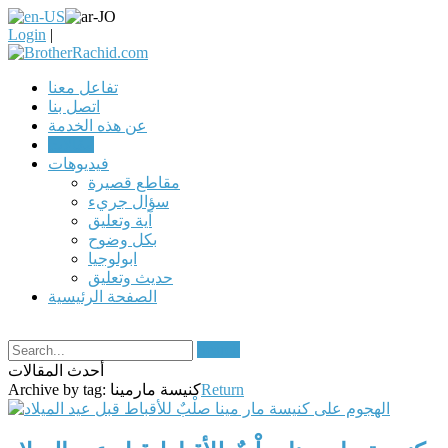
Login
|
تفاعل معنا
اتصل بنا
عن هذه الخدمة
مقالات
فيديوهات
مقاطع قصيرة
سؤال جريء
آية وتعليق
بكل وضوح
ابولوجيا
حديث وتعليق
الصفحة الرئيسية
Search
أحدث المقالات
Return
كنيسة مارمينا
Archive by tag: