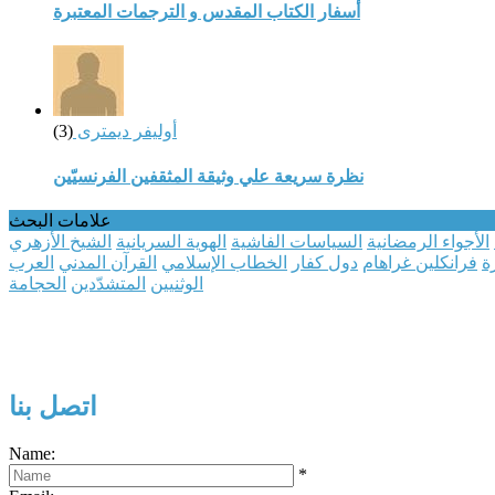
أسفار الكتاب المقدس و الترجمات المعتبرة
أوليفر ديمترى
(3)
نظرة سريعة علي وثيقة المثقفين الفرنسيّين
علامات البحث
الأجواء الرمضانية
السياسات الفاشية
الهوية السريانية
الشيخ الأزهري
ة
فرانكلين غراهام
دول كفار
الخطاب الإسلامي
القرآن المدني
العرب
الوثنيين
المتشدّدين
الحجامة
اتصل بنا
Name:
*