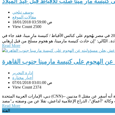
كنيسة مار مينا صلْبٌ للأقباط قبل عيد الميلاد
يوسف تيلجي
مقالات الموقع
18/01/2018 03:59:00 ص
View Count 2500
كتب يوسف تيلجيالمُقدِّمة１. لا بد لنا من البحث في الشخصيّة الإسلاميّة، فهل هي شخصيّة مُستقرّة؟!２. يودّع الإرهاب الإسلامي عام 2017 في مصر بهُجوم على كنائس الأقباط / كنيسة مار مينا، فقد جاء في
Read More
ن الهجوم على كنيسة مارمينا جنوب القاهرة
إدارة التحرير
أخبار مختارة
07/01/2018 03:01:00 ص
View Count 2374
دبي، الإمارات العربية المتحدة (CNN)-- ادعى تنظيم داعش، مساء الجمعة، مسؤوليته عن الهجوم الذي استهدف كنيسة مارمينا في حلوان، الذي أعلنت وزارة الداخلية المصرية أنه أسفر عن مقتل 8 مدنيين
Read More
الفئة