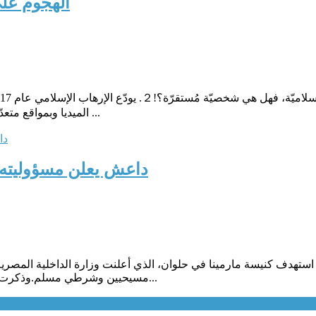
الهجوم على 
الميديا وبمواقع متعدّدة.. التّالي: "إن حادث كنيسة مارمينا، هو هجوم مسلّح من قبل إرهابي ...
داعش يعلن مسؤوليته ع
مسيحيين وشرطي مسلم.وذكرت وكالة "أعماق"، الذراع الإعلامية لداعش، نقلا عن من وصفته بـ"مصد...