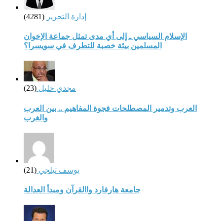
إدارة التحرير
(4281)
الإسلام السياسي ـ إلى أي مدى تمثل جماعة الإخوان
المسلمين بيئة خصبة للتطرف في سويسرا؟
مجدي خليل
(23)
العرب وتدمير المصطلحات فجوة المفاهيم .. بين العرب
والغرب
يوسف تيلجي
(21)
جامعة هارفارد واالقرآن ومبدأ العدالة