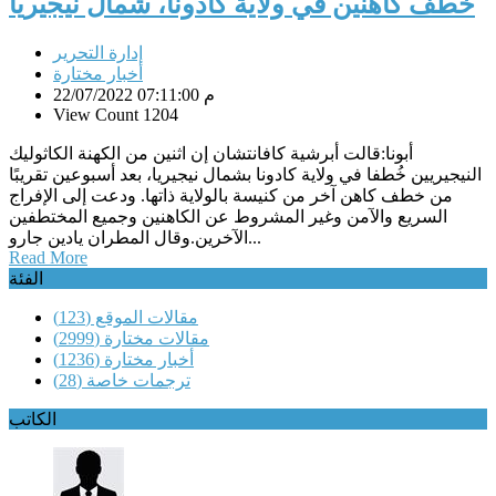
خطف كاهنين في ولاية كادونا، شمال نيجيريا
إدارة التحرير
أخبار مختارة
22/07/2022 07:11:00 م
View Count 1204
أبونا:قالت أبرشية كافانتشان إن اثنين من الكهنة الكاثوليك
النيجيريين خُطفا في ولاية كادونا بشمال نيجيريا، بعد أسبوعين تقريبًا
من خطف كاهن آخر من كنيسة بالولاية ذاتها. ودعت إلى الإفراج
السريع والآمن وغير المشروط عن الكاهنين وجميع المختطفين
الآخرين.وقال المطران يادين جارو...
Read More
الفئة
مقالات الموقع
(123)
مقالات مختارة
(2999)
أخبار مختارة
(1236)
ترجمات خاصة
(28)
الكاتب