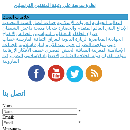
نظرة سريعة علي وثيقة المثقفين الفرنسيّين
علامات البحث
التعاليم الجهادية
الغزوات الإسلامية
جماعة أنصار السنة المحمدية
الإبداع الفني
العالم المتقدم والحضارة
ضحايا مذبحة داعش
الشيطان
صراع الخلفاء
المعتقلين السياسيين
الحداثة والانفتاح
الجهادية المعاصرة
الزيارة البابوية للعراق
الثقافة الفارسية
خطاب
ديني
مواجهة التطرف
خليل عبدالكريم
إمارة إسلامية
الجماعة
الإسلامية المغربية المقاتلة
الجيش المصري
خطف
الأفكار الإرهابية
مؤلف القرآن
دولة الخلافة العثمانية
الاضطهاد الإسلامي
البطريركية
المارونية
اتصل بنا
Name:
*
Email:
*
Messages: