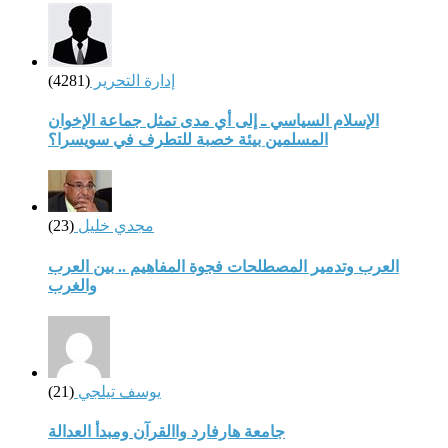
إدارة التحرير
(4281)
الإسلام السياسي ـ إلى أي مدى تمثل جماعة الإخوان
المسلمين بيئة خصبة للتطرف في سويسرا؟
مجدي خليل
(23)
العرب وتدمير المصطلحات فجوة المفاهيم .. بين العرب
والغرب
يوسف تيلجي
(21)
جامعة هارفارد واالقرآن ومبدأ العدالة