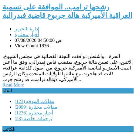
رشحها ترامب.. الموافقة على تسمية
العراقية الأميركية هالة جربوع قاضية فيدرالية
إدارة التحرير
أخبار مختارة
07/08/2020 04:50:00 ص
View Count 1836
الحرة – واشنطن: وافقت اللجنة القضائية في مجلس الشيوخ،
الاثنين، على تعيين هالة جربوع، بمنصب قاض فيدرالي، وفق ما أعلن
البيت الأبيض.والقاضية الأميركية جربوع، من أصول كلدانية عراقية،
كانت قد هاجرت مع عائلتها للولايات المتحدة.وكان الرئيس
الأميركي، دونالد ترامب، قد رشح جرب...
Read More
الفئة
مقالات الموقع
(123)
مقالات مختارة
(2999)
أخبار مختارة
(1236)
ترجمات خاصة
(28)
الكاتب