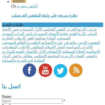
أوليفر ديمترى
(3)
نظرة سريعة علي وثيقة المثقفين الفرنسيّين
علامات البحث
حروب الرّبيع العربي
العصر العباسي الأول
السيدة نرجس
الاتحاد
الدولي لكرة القدم
عبادة الأصنام
النيويورك تايمز
التراث اليهودي
المسيحي
ألمانيا
محكمة لاهور
الإرهاب الفكري
التعصب الديني والعرقي
عورة
الأصولية التكفيرية
العالم المسيحي
الأحزاب السياسية
أنصار الإسلام
المقاتلين الأجانب
التنظيمات
الإسلامية
الخلايا المسلحة
الاكتشاف الأول للأعمال الفنية لليوناردو
دافنشي
القوات الإريترية
المجتمع الإسلامي
مقاتلى داعش
الدول
الملكية
قيم الحرية والتسامح
اتصل بنا
Name:
*