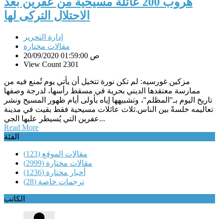
هروب 200 عائلة مسيحية من عفرين بعد
الاحتلال التركى لها
إدارة التحرير
مقالات مختارة
20/09/2020 01:59:00 ص
View Count 2301
مزكين غورسيه: لم تكن نورة تتخيل أن يأتي يوم تُمنع فيه من
ممارسة معتقدها الديني بحرية في مسقط رأسها، لدرجة وصفها
تاريخ اليوم بـ"المظلم"، وتشبيهها إياه بأولى أيام ظهور المسيح ونشر
تعاليمه خلسةً بين الناس.ثلاث عائلات مسيحية فقط بقيت في مدينة
عفرين التي يُسيطر عليها الجي...
Read More
الفئة
مقالات الموقع
(123)
مقالات مختارة
(2999)
أخبار مختارة
(1236)
ترجمات خاصة
(28)
الكاتب