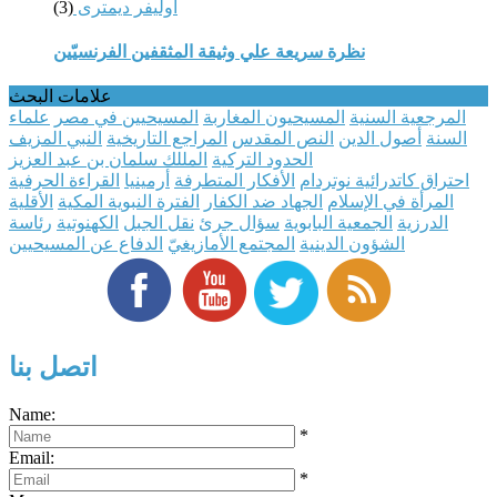
أوليفر ديمترى
(3)
نظرة سريعة علي وثيقة المثقفين الفرنسيّين
علامات البحث
المرجعية السنية
المسيحيون المغاربة
المسيحيين في مصر
علماء
السنة
أصول الدين
النص المقدس
المراجع التاريخية
النبي المزيف
الحدود التركية
المللك سلمان بن عبد العزيز
احتراق كاتدرائية نوتردام
الأفكار المتطرفة
أرمينيا
القراءة الحرفية
المرأة في الإسلام
الجهاد ضد الكفار
الفترة النبوية المكية
الأقلية
الدرزية
الجمعية البابوية
سؤال جرئ
نقل الجبل
الكهنوتية
رئاسة
الشؤون الدينية
المجتمع الأمازيغيّ
الدفاع عن المسيحيين
اتصل بنا
Name:
*
Email:
*