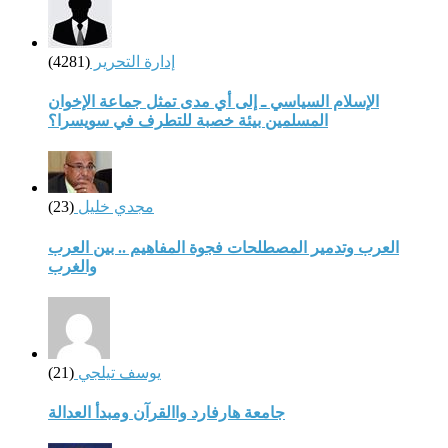
إدارة التحرير
(4281)
الإسلام السياسي ـ إلى أي مدى تمثل جماعة الإخوان
المسلمين بيئة خصبة للتطرف في سويسرا؟
مجدي خليل
(23)
العرب وتدمير المصطلحات فجوة المفاهيم .. بين العرب
والغرب
يوسف تيلجي
(21)
جامعة هارفارد واالقرآن ومبدأ العدالة