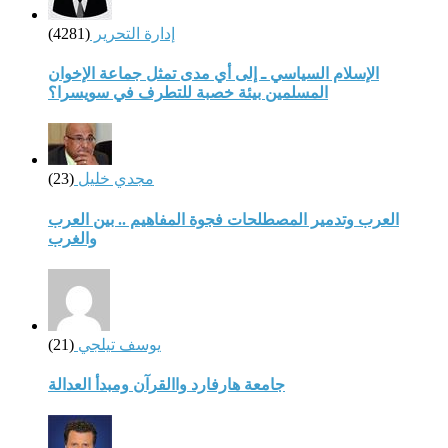
إدارة التحرير
(4281)
الإسلام السياسي ـ إلى أي مدى تمثل جماعة الإخوان
المسلمين بيئة خصبة للتطرف في سويسرا؟
مجدي خليل
(23)
العرب وتدمير المصطلحات فجوة المفاهيم .. بين العرب
والغرب
يوسف تيلجي
(21)
جامعة هارفارد واالقرآن ومبدأ العدالة