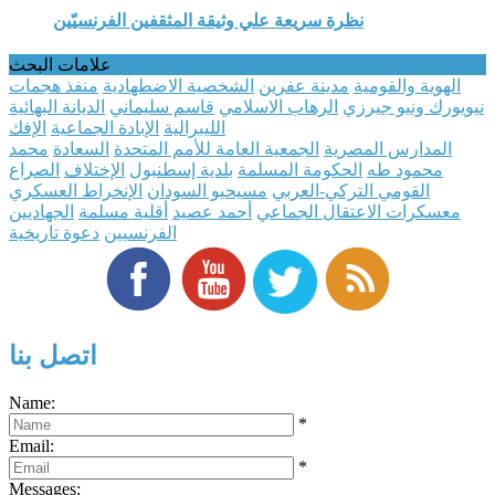
نظرة سريعة علي وثيقة المثقفين الفرنسيّين
علامات البحث
الهوية والقومية
مدينة عفرين
الشخصية الاضطهادية
منفذ هجمات
نيويورك ونيو جيرزي
الرهاب الاسلامي
قاسم سليماني
الديانة البهائية
الليبرالية
الإبادة الجماعية
الإفك
المدارس المصرية
الجمعية العامة للأمم المتحدة
السعادة
محمد
محمود طه
الحكومة المسلمة
بلدية إسطنبول
الإختلاف
الصراع
القومي التركي-العربي
مسيحيو السودان
الإنخراط العسكري
معسكرات الاعتقال الجماعي
أحمد عصيد
أقلية مسلمة
الجهاديين
الفرنسيين
دعوة تاريخية
اتصل بنا
Name:
*
Email:
*
Messages: