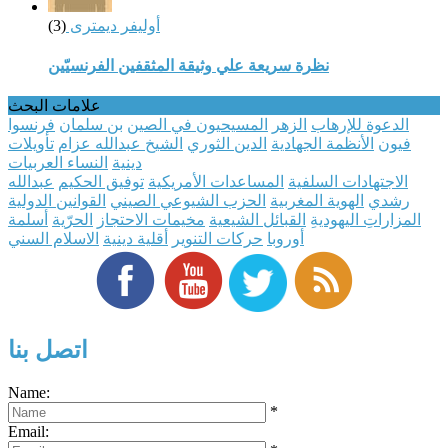
أوليفر ديمترى
(3)
نظرة سريعة علي وثيقة المثقفين الفرنسيّين
علامات البحث
الدعوة للإرهاب
الزهر
المسيحيون في الصين
بن سلمان
فرنسوا
فيون
الأنظمة الجهادية
الدين الثوري
الشيخ عبدالله عزام
تأويلات
دينية
النساء العربيات
الاجتهادات السلفية
المساعدات الأمريكية
توفيق الحكيم
عبدالله
رشدي
الهوية المغربية
الحزب الشيوعي الصيني
القوانين الدولية
المزاراتِ اليهوديةِ
القبائل الشيعية
مخيمات الاحتجاز
الحرّية
أسلمة
أوروبا
حركات التنوير
أقلية دينية
الاسلام السني
اتصل بنا
Name:
*
Email: