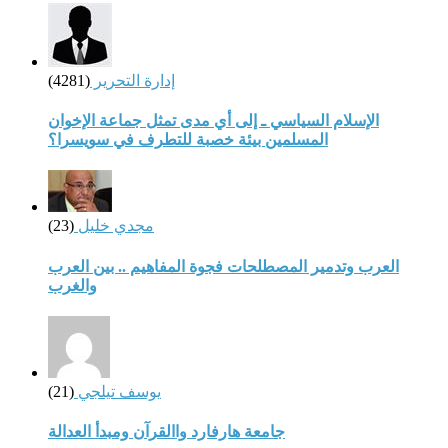
إدارة التحرير
(4281)
الإسلام السياسي ـ إلى أي مدى تمثل جماعة الإخوان
المسلمين بيئة خصبة للتطرف في سويسرا؟
مجدي خليل
(23)
العرب وتدمير المصطلحات فجوة المفاهيم .. بين العرب
والغرب
يوسف تيلجي
(21)
جامعة هارفارد واالقرآن ومبدأ العدالة