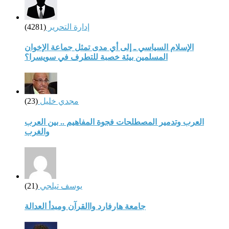
إدارة التحرير
(4281)
الإسلام السياسي ـ إلى أي مدى تمثل جماعة الإخوان
المسلمين بيئة خصبة للتطرف في سويسرا؟
مجدي خليل
(23)
العرب وتدمير المصطلحات فجوة المفاهيم .. بين العرب
والغرب
يوسف تيلجي
(21)
جامعة هارفارد واالقرآن ومبدأ العدالة