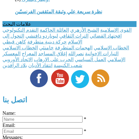
نظرة سريعة علي وثيقة المثقفين الفرنسيّين
علامات البحث
القوى الإسلامية
الشيخ الأزهري
العائلة الحاكمة
التقدم التكنولوجي
افجتهاد القضائي
التراث الثقافي
ليوناردو دافنشي
التحول إلى
الإسلام
حركة دينية متطرفة
كاهن قبطي
الخطاب الإسلامي
الهجمات المتطرفة
خامنئي
الخطاب الاسلامي
التيارات الإخوانية
نصرالله
إغلاق المساجد
المعراج
المعسكر
الإسلامي
العمل السياسي
الحرب على الإرهاب
الاتحاد الأوروبي
شعب الكنيسة
انتقاد الأديان
بلاد الرافدين
اتصل بنا
Name:
*
Email:
*
Messages: