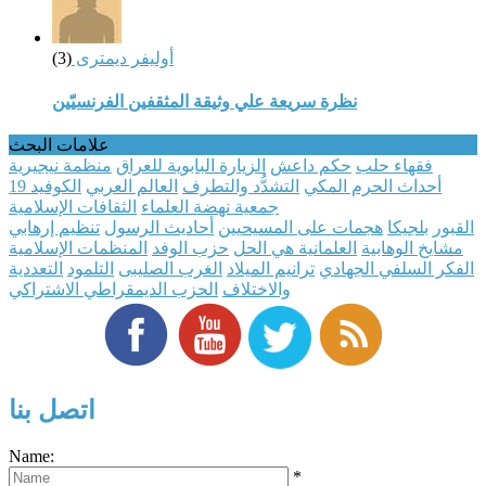
أوليفر ديمترى
(3)
نظرة سريعة علي وثيقة المثقفين الفرنسيّين
علامات البحث
فقهاء حلب
حكم داعش
الزيارة البابوية للعراق
منظمة نيجيرية
أحداث الحرم المكي
التشدُّد والتطرف
العالم العربي
الكوفيد 19
جمعية نهضة العلماء
الثقافات الإسلامية
القبور
بلجيكا
هجمات على المسيحيين
أحاديث الرسول
تنظيم إرهابي
مشايخ الوهابية
العلمانية هي الحل
حزب الوفد
المنظمات الإسلامية
الفكر السلفي الجهادي
ترانيم الميلاد
الغرب الصليبى
التلمود
التعددية
والاختلاف
الحزب الديمقراطي الاشتراكي
اتصل بنا
Name:
*