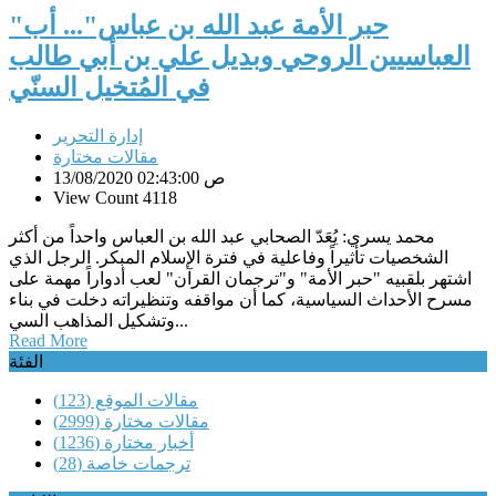
"حبر الأمة عبد الله بن عباس"... أب
العباسيين الروحي وبديل علي بن أبي طالب
في المُتخيل السنّي
إدارة التحرير
مقالات مختارة
13/08/2020 02:43:00 ص
View Count 4118
محمد يسري: يُعَدّ الصحابي عبد الله بن العباس واحداً من أكثر
الشخصيات تأثيراً وفاعلية في فترة الإسلام المبكر. الرجل الذي
اشتهر بلقبيه "حبر الأمة" و"ترجمان القرآن" لعب أدواراً مهمة على
مسرح الأحداث السياسية، كما أن مواقفه وتنظيراته دخلت في بناء
وتشكيل المذاهب السي...
Read More
الفئة
مقالات الموقع
(123)
مقالات مختارة
(2999)
أخبار مختارة
(1236)
ترجمات خاصة
(28)