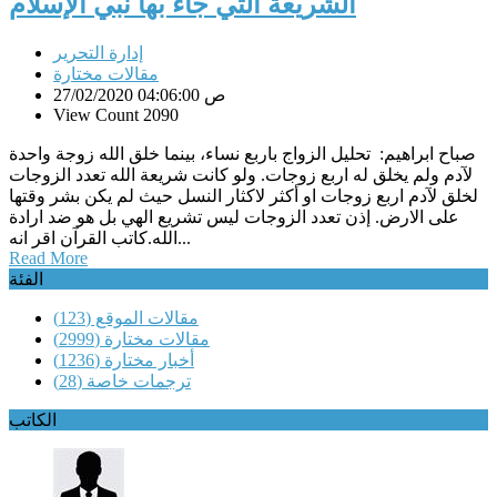
الشريعة التي جاء بها نبي الإسلام
إدارة التحرير
مقالات مختارة
27/02/2020 04:06:00 ص
View Count 2090
صباح ابراهيم: تحليل الزواج باربع نساء، بينما خلق الله زوجة واحدة
لآدم ولم يخلق له اربع زوجات. ولو كانت شريعة الله تعدد الزوجات
لخلق لآدم اربع زوجات او أكثر لاكثار النسل حيث لم يكن بشر وقتها
على الارض. إذن تعدد الزوجات ليس تشريع الهي بل هو ضد ارادة
الله.كاتب القرآن اقر انه...
Read More
الفئة
مقالات الموقع
(123)
مقالات مختارة
(2999)
أخبار مختارة
(1236)
ترجمات خاصة
(28)
الكاتب