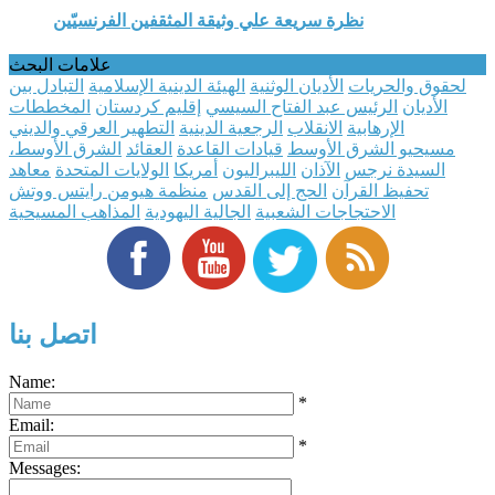
نظرة سريعة علي وثيقة المثقفين الفرنسيّين
علامات البحث
لحقوق والحريات
الأديان الوثنية
الهيئة الدينية الإسلامية
التبادل بين
الأديان
الرئيس عبد الفتاح السيسي
إقليم كردستان
المخططات
الإرهابية
الانقلاب
الرجعية الدينية
التطهير العرقي والديني
مسيحيو الشرق الأوسط
قيادات القاعدة
العقائد
الشرق الأوسط،
السيدة نرجس
الآذان
الليبراليون
أمريكا
الولايات المتحدة
معاهد
تحفيظ القرآن
الحج إلى القدس
منظمة هيومن رايتس ووتش
الاحتجاجات الشعبية
الجالية اليهودية
المذاهب المسيحية
اتصل بنا
Name:
*
Email:
*
Messages: