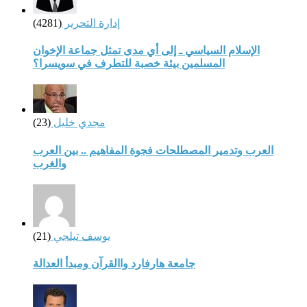
إدارة التحرير
(4281)
الإسلام السياسي ـ إلى أي مدى تمثل جماعة الإخوان
المسلمين بيئة خصبة للتطرف في سويسرا؟
مجدي خليل
(23)
العرب وتدمير المصطلحات فجوة المفاهيم .. بين العرب
والغرب
يوسف تيلجي
(21)
جامعة هارفارد واالقرآن ومبدأ العدالة