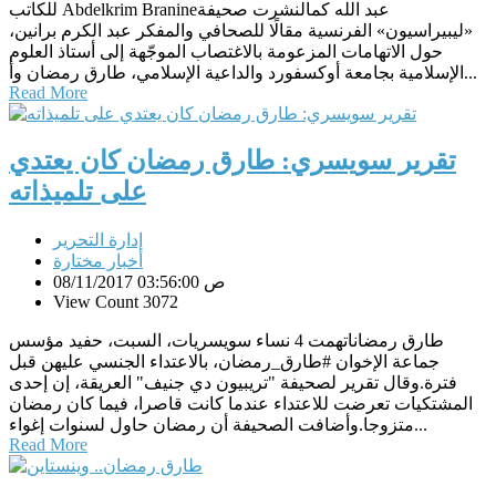
للكاتب Abdelkrim Branineعبد الله كمالنشرت صحيفة
«ليبيراسيون» الفرنسية مقالًا للصحافي والمفكر عبد الكرم برانين،
حول الاتهامات المزعومة بالاغتصاب الموجّهة إلى أستاذ العلوم
الإسلامية بجامعة أوكسفورد والداعية الإسلامي، طارق رمضان وأ...
Read More
تقرير سويسري: طارق رمضان كان يعتدي
على تلميذاته
إدارة التحرير
أخبار مختارة
08/11/2017 03:56:00 ص
View Count 3072
طارق رمضاناتهمت 4 نساء سويسريات، السبت، حفيد مؤسس
جماعة الإخوان #طارق_رمضان، بالاعتداء الجنسي عليهن قبل
فترة.وقال تقرير لصحيفة "تريبيون دي جنيف" العريقة، إن إحدى
المشتكيات تعرضت للاعتداء عندما كانت قاصرا، فيما كان رمضان
متزوجا.وأضافت الصحيفة أن رمضان حاول لسنوات إغواء...
Read More