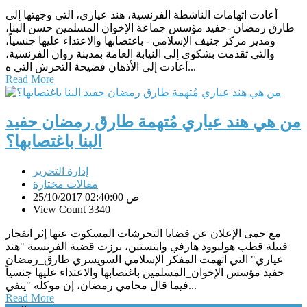
أعادت اتهامات الناشطة الفرنسية، هند عياري، التي وجهتها إلى
طارق رمضان -حفيد مؤسس جماعة الإخوان المسلمين حسن البنا،
ومدير مركز جنيف الإسلامي - باغتصابها والاعتداء عليها جنسياً،
والتي تقدمت بشكوى إلى النيابة العامة بمدينة روان الفرنسية،
أعادت إلى الأذهان فضيحة التحرش التي ه...
Read More
من هي هند عياري مُتهمة طارق رمضان حفيد
البنا باغتصابها؟
إدارة التحرير
مقالات مختارة
25/10/2017 02:40:00 ص
View Count 3340
مع حمى الإعلان عن قضايا التحرشات المسكوت عنها إثر انفجار
قنبلة قطب هوليوود هارفي واينستين، برزت قضية الفرنسية "هند
عياري" التي اتهمت المفكر الإسلامي السويسري طارق_رمضان
حفيد مؤسس الإخوان_المسلمين باغتصابها والاعتداء عليها جنسياً
فيما قال محامي رمضان، إن موكله "ينفي...
Read More