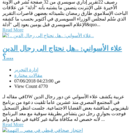
رصيف 22تقرير إداري سويسري من 32 صفحة نُشر في الآونة
الأخيرة على الإنترنت يتضمن ما يشتبه بأنه "أدلة" عن علاقات
الباحث الإسلاموي طارق رمضان بتلميذاته بعضهن قاصرات.التقرير
الذي سُلم لمجلس الوزراء السويسري في أكتوبر بحسب ما كشفه
الإعلام السويسري قبل يومين يعود إلى "أدلة&quo...
Read More
علاء الأسواني: ..هل نحتاج الى رجال الدين
..؟..
إدارة التحرير
مقالات مختارة
07/06/2018 04:23:00 ص
View Count 4770
في مقاله لـDW عربية يكشف علاء الأسواني عن دور رجال الدين
في المجتمع المصري.منذ عشرين عاما تلقيت دعوة من برنامج
تليفزيوني لمناقشة بعض القضايا الاجتماعية. جلست انتظر التسجيل
فوجدت بجواري رجل دين يتشاجر بطريقة سوقية مع معد البرنامج
لأنه خصص له مكافأة مالية غير كافية في نظره ولم ...
Read More