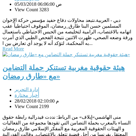
05/03/2018 06:06:00 ص
View Count 3283
دبي - العربية.نتبعد محاولات دفاع حفيد مؤسس حركة الإخوان
المسلمين حسن البنا طارق_رمضان، الموقوف احتياطياً عقب
اتهامه بالاغتصاب، الرامية لتخليصه من الحبس الاحتياطي باستعمال
ورقة وضعه الصحي، ظهرت الاثنين نتيجة الفحص الطبي الذي أمرت
به المحكمة، لتؤكد أنه لا يوجد أي تعارض بين ا...
Read More
هيئة حقوقية مغربية تستنكر حملة التضامن
مع «طارق رمضان»
إدارة التحرير
أخبار مختارة
28/02/2018 02:10:00 م
View Count 2199
منى الهاشمي»إيلاف» من الرباط: نددت فيدرالية رابطة حقوق
النساء بالمغرب بحملة التضامن التي تقودها مجموعة من الفعاليات
و الهيئات الحقوقية المغربية مع المفكر الإسلامي طارق رمضان
المعتقل بفرنسا من أجل قضية تتعلق بالإغتصاب. وقالت الفدرالية