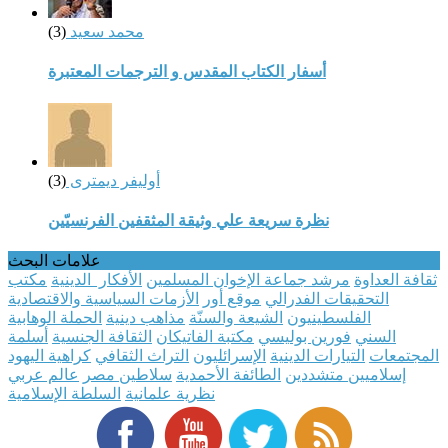
محمد سعيد
(3)
أسفار الكتاب المقدس و الترجمات المعتبرة
أوليفر ديمترى
(3)
نظرة سريعة علي وثيقة المثقفين الفرنسيّين
علامات البحث
ثقافة العداوة
مرشد جماعة الإخوان المسلمين
الأفكار الدينية
مكتب
التحقيقات الفدرالي
موقع أور
الأزمات السياسية والاقتصادية
الفلسطينيون
الشيعة والسنّة
مذاهب دينية
الحملة الوهابية
السني
فورين بوليسي
مكتبة الفاتيكان
الثقافة الجنسية
أسلمة
المجتمعات
التيارات الدينية
الإسرائليون
التراث الثقافي
كراهية اليهود
إسلاميين متشددين
الطائفة الأحمدية
سلاطين مصر
عالم عربي
نظرية علمانية
السلطة الإسلامية