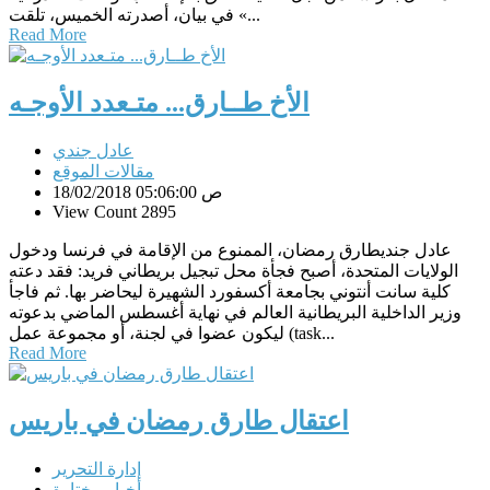
في بيان، أصدرته الخميس، تلقت «...
Read More
الأخ طــارق... متـعدد الأوجـه
عادل جندي
مقالات الموقع
18/02/2018 05:06:00 ص
View Count 2895
عادل جنديطارق رمضان، الممنوع من الإقامة في فرنسا ودخول
الولايات المتحدة، أصبح فجأة محل تبجيل بريطاني فريد: فقد دعته
كلية سانت أنتوني بجامعة أكسفورد الشهيرة ليحاضر بها. ثم فاجأ
وزير الداخلية البريطانية العالم في نهاية أغسطس الماضي بدعوته
ليكون عضوا في لجنة، أو مجموعة عمل (task...
Read More
اعتقال طارق رمضان في باريس
إدارة التحرير
أخبار مختارة