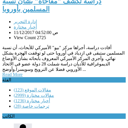
دراسة تكشف "مفاجأة" بشأن نسبة
المسلمين بأوروبا
إدارة التحرير
أخبار مختارة
11/12/2017 04:52:00 ص
View Count 2725
أفادت دراسة، أجراها مركز "بيو" الأميركي للأبحاث، أن نسبة
المسلمين ستبقى في ازدياد في أوروبا حتى لو توقفت الهجرة بشكل
نهائي. وأجرى المركز الأميركي المعروف بأبحاثه بشأن الأوضاع
الديموغرافية للأديان دراسة شملت 28 دولة عضو في الاتحاد
الأوروبي فضلا عن النرويج وسويسرا.وأوضح ...
Read More
الفئة
مقالات الموقع
(123)
مقالات مختارة
(2999)
أخبار مختارة
(1236)
ترجمات خاصة
(28)
الكاتب