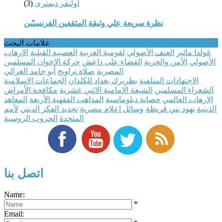
أوليفر ديمترى
(3)
نظرة سريعة علي وثيقة المثقفين الفرنسيّين
علامات البحث
غولدا مائير
العنف الأصولي
لقومية العربية
العصبية القبلية
الإرهاب
الأصولي
الأمن والحرية
القضاء على داعش
حركة الإخوان المسلمين
المصرية
صلاة تراويح
أبو حامد الغزالي
الاجتهادات السلفية
بطريرك بغداد للكلدان
الجماعات الاسلامية
الشعراء المسلمين
الشيعة الإمامية الاثني عشرية
مكافحة الأمراض
الإرهاب العالمي
حصانة دبلوماسية
المذاهب الفقهية الأربعة
المعاهد
الدينية
يهود بني قريظة
وسائل إعلام مصرية
تجديد الفكر الديني
لأمم
المتحدة
الحروب الروسية
اتصل بنا
Name:
*
Email: