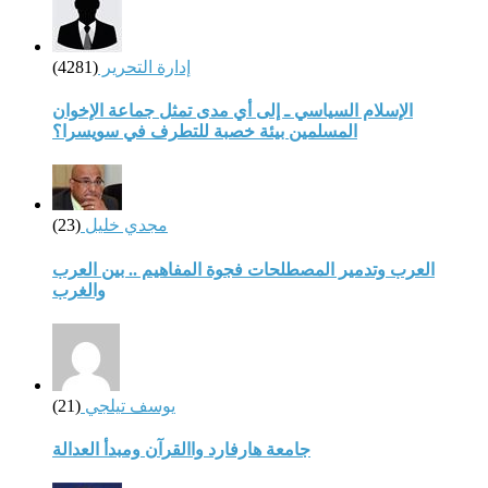
إدارة التحرير
(4281)
الإسلام السياسي ـ إلى أي مدى تمثل جماعة الإخوان
المسلمين بيئة خصبة للتطرف في سويسرا؟
مجدي خليل
(23)
العرب وتدمير المصطلحات فجوة المفاهيم .. بين العرب
والغرب
يوسف تيلجي
(21)
جامعة هارفارد واالقرآن ومبدأ العدالة