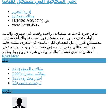
غير المحجبة التي تستحق لعناتنا!
إدارة التحرير
مقالات مختارة
11/10/2019 03:27:00 ص
View Count 4505
ماهر جبره: 2 ستات منتقبات، واحدة وقفت في ضهري، والتانية
حاولت تقف جنبي. الباب بيتفتح في المحطة، والتدافع شديد...
محسيتش غير إن ديل الحصان اللي عاملاه في شعري بيتشد جامد
من الست اللي جنبي لدرجة إني فضلت أصرخ، وصوت بيقول:
"عشان تستري نفسك" والباب بيقفل شايفاهم بيجروا، وشعر...
Read More
الفئة
مقالات الموقع
(123)
مقالات مختارة
(2999)
أخبار مختارة
(1236)
ترجمات خاصة
(28)
الكاتب