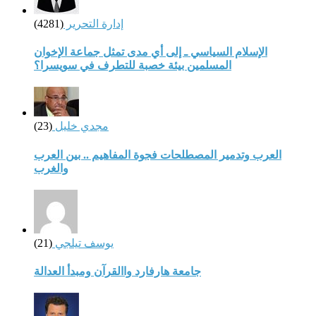
إدارة التحرير
(4281)
الإسلام السياسي ـ إلى أي مدى تمثل جماعة الإخوان
المسلمين بيئة خصبة للتطرف في سويسرا؟
مجدي خليل
(23)
العرب وتدمير المصطلحات فجوة المفاهيم .. بين العرب
والغرب
يوسف تيلجي
(21)
جامعة هارفارد واالقرآن ومبدأ العدالة