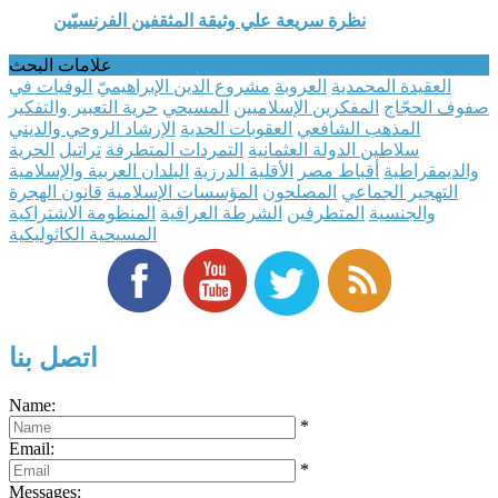
نظرة سريعة علي وثيقة المثقفين الفرنسيّين
علامات البحث
العقيدة المحمدية
العروبة
مشروع الدين الإبراهيميّ
الوفيات في
صفوف الحجّاج
المفكرين الإسلاميين
المسيحي
حرية التعبير والتفكير
المذهب الشافعي
العقوبات الحدية
الإرشاد الروحي والديني
سلاطين الدولة العثمانية
التمردات المتطرفة
تراتيل
الحرية
والديمقراطية
أقباط مصر
الأقلية الدرزية
البلدان العربية والإسلامية
التهجير الجماعي
المصلحون
المؤسسات الإسلامية
قانون الهجرة
والجنسية
المتطرفين
الشرطة العراقية
المنظومة الاشتراكية
المسيحية الكاثوليكية
اتصل بنا
Name:
*
Email:
*
Messages: