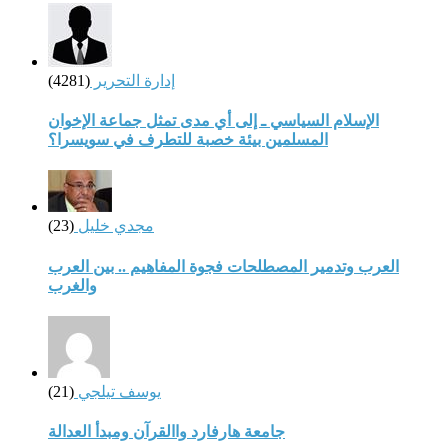
إدارة التحرير
(4281)
الإسلام السياسي ـ إلى أي مدى تمثل جماعة الإخوان
المسلمين بيئة خصبة للتطرف في سويسرا؟
مجدي خليل
(23)
العرب وتدمير المصطلحات فجوة المفاهيم .. بين العرب
والغرب
يوسف تيلجي
(21)
جامعة هارفارد واالقرآن ومبدأ العدالة