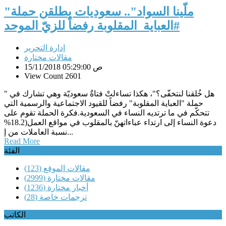
"ملّينا السواد".. سعوديات يطلقن حملة
#العباية_المقلوبة رفضاً للزيّ الموحد
إدارة التحرير
مقالات مختارة
15/11/2018 05:29:00 ص
View Count 2601
" هل خُلقنا لنتخفّى؟"، هكذا تساءلتْ فتاةٌ سعوديّة وهي تشارك في
حملة "العباية المقلوبة" رفضاً للقيود الاجتماعية والرسمية التي
تتحكّم في ما ترتديه النساء في السعودية.فكرة الحملة تقوم على
دعوة النساء إلى ارتداء عباءاتهنّ بالمقلوب في مواقع العمل(18.2%
نسبة العاملات من إ...
Read More
الفئة
مقالات الموقع
(123)
مقالات مختارة
(2999)
أخبار مختارة
(1236)
ترجمات خاصة
(28)
الكاتب