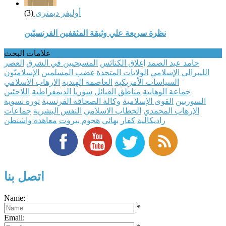
أوليفر ديمترى
(3)
نظرة سريعة علي وثيقة المثقفين الفرنسيّين
علامات البحث
حامد عبد الصمد
إغلاق الكنائس
المسيحيين في الشرق
العصر
الليبرالي الإسلامي
الولايات المتحدة
غضب المسلمين
الإسلاميّون
السياسات الأمريكية
العاصمة الهندية
الارهاب الاسلامي
جماعة الوهابية
مناطق القبائل
سوريا الديمقراطية
اللاجئين
السوريين
القوى الإسلامية
وكالة الصحافة الفرنسية
ثورة نسوية
الإرهاب المحمدي
الخطاب الاسلامي
النفس البشرية
جماعات
راديكالية
كفار
بهائي
هجوم بيروت
معاهدة واشنطن
اتصل بنا
Name:
*
Email: