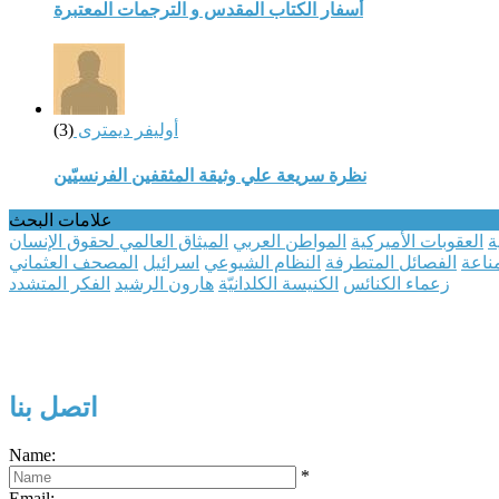
أسفار الكتاب المقدس و الترجمات المعتبرة
أوليفر ديمترى
(3)
نظرة سريعة علي وثيقة المثقفين الفرنسيّين
علامات البحث
ة
العقوبات الأميركية
المواطن العربي
الميثاق العالمي لحقوق الإنسان
ناعة
الفصائل المتطرفة
النظام الشيوعي
اسرائيل
المصحف العثماني
زعماء الكنائس
الكنيسة الكلدانيّة
هارون الرشيد
الفكر المتشدد
اتصل بنا
Name:
*
Email: