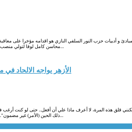
ادئ و أدبيات حزب النور السلفي النازي هو اقدامه مؤخرا على معاقبة
محاسن كامل لوقا لتولي منصب رئاسة النيابة الإدارية. .قطع الطريق أمام الأقباط ومنعهم من تقلد من...
الأزهر يواجه الالحاد ف
 حقاً؟ لكنني قلق هذه المرة، لا أعرف ماذا علي أن أفعل.. حتى لو كنت 
ذلك الحين (الأمر) غير مضمون". هذا ما كتبه المدون المصري شريف جابر قبل أيام مما أثير حول القب...