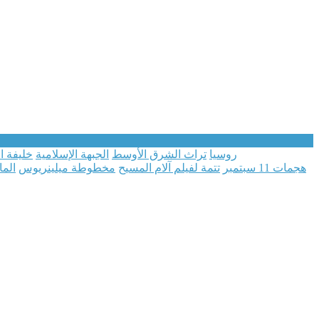
روسيا
تراث الشرق الأوسط
الجبهة الإسلامية
خليفة ا
هجمات 11 سبتمبر
تتمة لفيلم آلام المسيح
مخطوطة ميلينريوس
الما