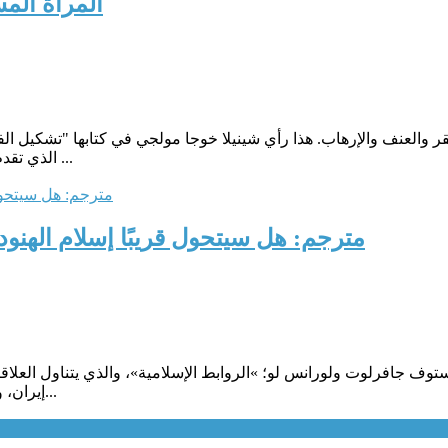
المرأة المس
للفقر والعنف والإرهاب. هذا رأي شينيلا خوجا مولجي في كتابها "تشكيل 
الذي تقدم فيه الحقيقة العالمية المسيّسة حول موضوع الفتاة / المرأة المسلمة ...
مترجم: هل سيتحول قريبًا إسلام الهنود
توف جافرلوت ولورانس لو؛ »الروابط الإسلامية»، والذي يتناول العلا
إيران، وكيف أثر هذا الاتصال خلال العقود الأخيرة، في تغيير أنماط التدين التق...