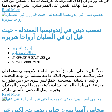
خزانة. وزُعم أن إحدى الممرضات تعرضت للاعتداء بسكين من قبل
زميل لها.تم القبض على الممرضتين، اللتين تم تحديدهما...
Read More
تعصب ديني في إندونيسيا المعتدلة - حيث
قيل إن في الصلبان أرواحا شريرة
إدارة التحرير
مقالات مختارة
21/09/2019 07:21:00 ص
View Count 2920
صَبٌّ للزيت على النار - برَّأ مجلس العلماء الإندونيسي -وهو أعلى
هيئة إسلامية على مستوى البلاد- داعية مسلماً من تهمة التجديف
والإساءة للديانة المسيحية. حُكمٌ ليس سوى جزء من تطورات
مفزعة، في بلد لطالما تم الإشادة بكونه نموذجا للإسلام المعتدل،
وفق ما ينقل الصحفي الألماني ماركو ...
Read More
محامي آسيا بيبي: حياتي تدمرت، لكني غير