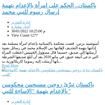
باكستان.. الحكم على امرأة بالإعدام بتهمة
إرسال رسوم للنبي محمد
إدارة التحرير
أخبار مختارة
30/01/2022 10:25:00 م
View Count 1277
أسوشيتد برس: قضت محكمة باكستانية بإعدام امرأة مسلمة بعد
إدانتها بتهمة التجديف لإهانتها نبي الإسلام محمد في رسائل نصية
أرسلتها إلى صديق، حسبما قال مسؤول الخميس.اعتقلت المرأة
التي تدعى أنيقة عتيق، في مايو 2020 بعد أن أبلغ صديقها الشرطة
بأنها أرسلت إليه رسوما كاريكاتورية ت...
Read More
باكستان تبرّئ زوجين مسيحيين محكومين
بالإعدام بتهمة "الإساءة للنبي"
إدارة التحرير