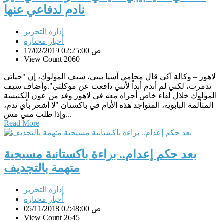
نادم لدفاعي عنها
إدارة التحرير
أخبار مختارة
17/02/2019 02:25:00 ص
View Count 2060
لاهور – وكالة آكي قال محامي آسيا بيبي، سيف المولوك، إن "حياتي
تدمرت، لكني لم أندم أبداً لأنني دافعت عن موكلتي".وأضاف سيف
المولوك خلال لقاء خاص أجراه معه في لاهور وفد من عون الكنيسة
المتألمة البابوية، المتواجد هذه الأيام في باكستان "لا أشعر بأي ندم،
وإذا طلب مني مس...
Read More
بعد حكم إعدام.. براءة باكستانية مسيحية
متهمة بالتجديف
إدارة التحرير
أخبار مختارة
05/11/2018 02:48:00 ص
View Count 2645