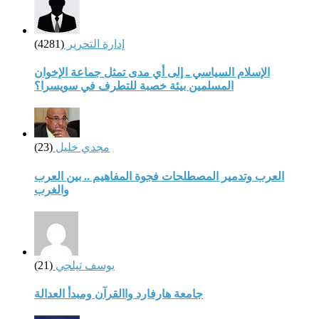
إدارة التحرير
(4281)
الإسلام السياسي ـ إلى أي مدى تمثل جماعة الإخوان
المسلمين بيئة خصبة للتطرف في سويسرا؟
مجدي خليل
(23)
العرب وتدمير المصطلحات فجوة المفاهيم .. بين العرب
والغرب
يوسف تيلجي
(21)
جامعة هارفارد واالقرآن ومبدأ العدالة