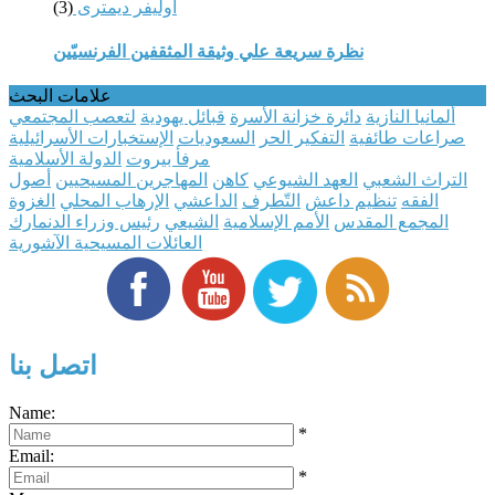
أوليفر ديمترى
(3)
نظرة سريعة علي وثيقة المثقفين الفرنسيّين
علامات البحث
ألمانيا النازية
دائرة خزانة الأسرة
قبائل يهودية
لتعصب المجتمعي
صراعات طائفية
التفكير الحر
السعوديات
الإستخبارات الأسرائيلية
مرفأ بيروت
الدولة الأسلامية
التراث الشعبي
العهد الشيوعي
كاهن
المهاجرين المسيحيين
أصول
الفقه
تنظيم داعش
التّطرف
الداعشي
الإرهاب المحلي
الغزوة
المجمع المقدس
الأمم الإسلامية
الشيعي
رئيس وزراء الدنمارك
العائلات المسيحية الآشورية
اتصل بنا
Name:
*
Email:
*