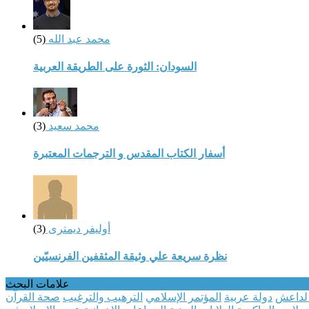
محمد عبد الله
(5)
السودان: الثورة على الطريقة العربية
محمد سعيد
(3)
أسفار الكتاب المقدس و الترجمات المعتبرة
أوليفر ديمترى
(3)
نظرة سريعة علي وثيقة المثقفين الفرنسيّين
علامات البحث
 لداعش
دولة عربية
المؤتمر الإسلامي
الترهيب والترغيب
صحة القرآن