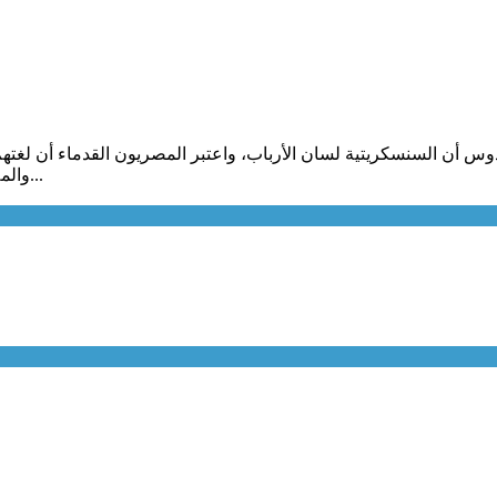
لهندوس أن السنسكريتية لسان الأرباب، واعتبر المصريون القدماء أن لغتهم
والملائكة". وبالحماسة نفسها، يجزم العرب المسلمون بأن العربية لغة أهل...