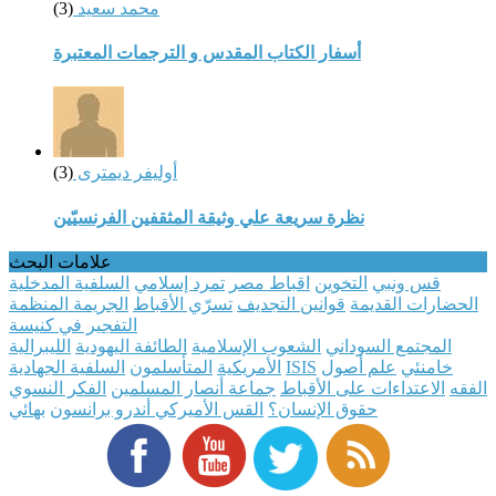
محمد سعيد
(3)
أسفار الكتاب المقدس و الترجمات المعتبرة
أوليفر ديمترى
(3)
نظرة سريعة علي وثيقة المثقفين الفرنسيّين
علامات البحث
قس ونبي
التخوين
اقباط مصر
تمرد إسلامي
السلفية المدخلية
الحضارات القديمة
قوانين التجديف
تسرّي الأقباط
الجريمة المنظمة
التفجير في كنيسة
المجتمع السوداني
الشعوب الإسلامية
الطائفة اليهودية
الليبرالية
خامنئي
علم أصول
ISIS
الأمريكية
المتأسلمون
السلفية الجهادية
الفقه
الاعتداءات على الأقباط
جماعة أنصار المسلمين
الفكر النسوي
حقوق الإنسان؟
القس الأميركي أندرو برانسون
بهائي