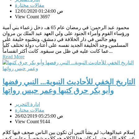
مقالات مختارة
12/01/2020 01:24:00 ص
View Count 3697
محمود عبد الرحمن: في رمضان عام 65 هـ، دخل زعماء بني أمية
ورؤساء القوم وأمراء الجنود على ولي العهد عبد الملك بن مروان
وهو جالس في دار الخلافة في دمشق، ونصّبوه خليفة على
المسلمين.وجد الخليفة الجديد نفسه على أعتاب دولة تختلف كلياً
عما كانت عليه في ظل من سبقوه. كانت أكثر انقساماً...
Read More
التاريخ الخفي للأحاديث النبوية... النبي رفضها
وأبو بكر حرق كتبها وعمر حبس رواتها
إدارة التحرير
مقالات مختارة
26/02/2019 05:25:00 ص
View Count 9144
إسلام عبدالوهاب: لم يشأ النبي أن تكون بين الناس صحف فيها كلام
غير كلام الله، حتى لو كان هذا الكلام هو كلامه شخصياً. وعليه، كيف