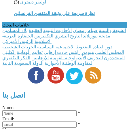
أوليفر ديمترى
(3)
نظرة سريعة علي وثيقة المثقفين الفرنسيّين
علامات البحث
الشيعة والسنة
صيام رمضان
الأحاديث النبوية
العقيدة
بلاد المسلمين
مذبحة نيوزيلاند
التاريخ البشري
التكفيريين
الحضارة العربية-
الإسلامية
الرئيس الأميركي
دور العبادة
الضغوط الاجتماعية السياسية
الحريات الشخصية
المجلس العلمي
هيومن رايتس
حادث إرهابي
تعاليم الوهابية
الكليني
المتشددون
التحريف
الأيديولوجية القومية
الإرهابيين
الفكر التكفيري
المقاومة الوطنية الأحوازية
الدولة السعودية الثانية
اتصل بنا
Name:
*
Email:
*