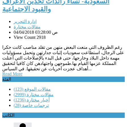
السعودية- نساء رائدات تحدين الأعراف
والقيود الاجتماعية
إدارة التحرير
مقالات مختارة
04/04/2018 03:28:00 ص
View Count 2918
رغم الظروف التي منعت البعض منهن من تقلد مناصب كانت حكرا
على الرجال، استطاعت سعوديات إثبات جدارتهن وتحمل مسؤوليات
مهمة داخل البلاد وخارجها، حتى قبل البدء بالإصلاحات التي أعنلت
المملكة عزمها القيام بها.طموحهن واجتهادهن كان كافيا لتحقيق
أهداف عجزت أخريات عن تحقيقها. في السياس...
Read More
الفئة
مقالات الموقع
(123)
مقالات مختارة
(2999)
أخبار مختارة
(1236)
ترجمات خاصة
(28)
الكاتب