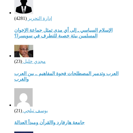
إدارة التحرير
(4281)
الإسلام السياسي ـ إلى أي مدى تمثل جماعة الإخوان
المسلمين بيئة خصبة للتطرف في سويسرا؟
مجدي خليل
(23)
العرب وتدمير المصطلحات فجوة المفاهيم .. بين العرب
والغرب
يوسف تيلجي
(21)
جامعة هارفارد واالقرآن ومبدأ العدالة