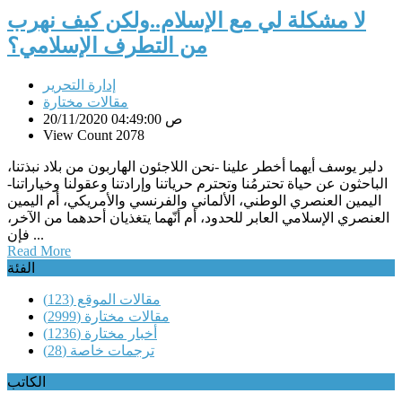
لا مشكلة لي مع الإسلام..ولكن كيف نهرب
من التطرف الإسلامي؟
إدارة التحرير
مقالات مختارة
20/11/2020 04:49:00 ص
View Count 2078
دلير يوسف أيهما أخطر علينا -نحن اللاجئون الهاربون من بلاد نبذتنا،
الباحثون عن حياة تحترمُنا وتحترم حرياتنا وإرادتنا وعقولنا وخياراتنا-
اليمين العنصري الوطني، الألماني والفرنسي والأمريكي، أم اليمين
العنصري الإسلامي العابر للحدود، أم أنّهما يتغذيان أحدهما من الآخر،
فإن ...
Read More
الفئة
مقالات الموقع
(123)
مقالات مختارة
(2999)
أخبار مختارة
(1236)
ترجمات خاصة
(28)
الكاتب