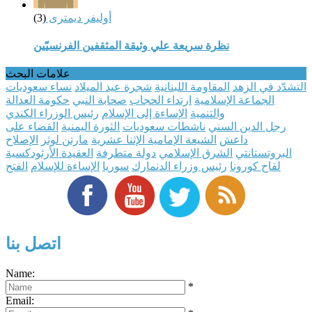
أوليفر ديمترى
(3)
نظرة سريعة علي وثيقة المثقفين الفرنسيّين
علامات البحث
التشدّد في الزهد
المقاومة اللبنانية
شجرة عيد الميلاد
نساء سعوديات
الجماعة الإسلامية
ارتداء الحجاب
صحابة النبي
حكومة العدالة
والتنمية
الإساءة إلى الإسلام
رئيس الوزراء الكندي
رجل الدين السني
ناشطات سعوديات
الثورة اليمنية
القضاء على
داعش
الشيعة الإمامية الإثنا عشرية
مارتن لوثر
الإصلاح
البروتستانتي
الشرق الإسلامي
دولة متطرفة
العقيدة الأرثودكسية
لقاح كورونا
رئيس وزراء الدنمارك
سوريا
الإساءة للإسلام
الفتح
اتصل بنا
Name:
*
Email: