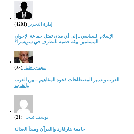
إدارة التحرير
(4281)
الإسلام السياسي ـ إلى أي مدى تمثل جماعة الإخوان
المسلمين بيئة خصبة للتطرف في سويسرا؟
مجدي خليل
(23)
العرب وتدمير المصطلحات فجوة المفاهيم .. بين العرب
والغرب
يوسف تيلجي
(21)
جامعة هارفارد واالقرآن ومبدأ العدالة