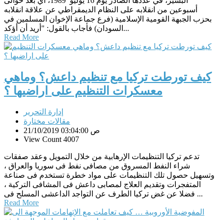
البشير، في عددها الصادر يوم 16 يوليو 1989، أي بعد حوالى
أسبوعين من انقلابه على النظام الديمقراطي عن علاقة انقلابه
بحزب الجبهة القومية الإسلامية (فرع جماعة الإخوان المسلمين في
السودان) فأجاب بالقول: "أريد أن أؤكد...
Read More
كيف تورطت تركيا مع تنظيم داعش؟ وماهي
معسكرات التنظيم على اراضيها ؟
إدارة التحرير
مقالات مختارة
21/10/2019 03:04:00 ص
View Count 4007
تدعم تركيا التنظيمات الإرهابية من خلال التمويل وعقد صفقات
شراء النفط المسروق من مصافى نفط فى سوريا والعراق ،
وتسهيل حصول تلك التنظيمات على مواد خطرة تستخدم فى صناعة
المتفجرات وتقديم العلاج لمصابى داعش فى المشافى التركية ،
فضلا عن غض تركيا الطرف عن التواجد الداعشى المسلح فى ...
Read More