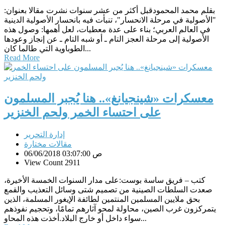
بقلم محمد المحمودقبل أكثر من عشر سنوات نشرت مقالا بعنوان:
"الأصولية في مرحلة الانحسار"، تنبأت فيه بانحسار الأصولية الدينية
في العالم العربي؛ بناء على عدة معطيات، لعل أهمها: وصول هذه
الأصولية إلى مرحلة العجز التام ـ أو شبه التام ـ عن إنجاز وعودها
الطوباوية التي طالما كان...
Read More
معسكرات «شينجيانغ».. هنا يُجبر المسلمون
على احتساء الخمر ولحم الخنزير
إدارة التحرير
مقالات مختارة
06/06/2018 03:07:00 ص
View Count 2911
كتب – فريق ساسة بوست:على مدار السنوات الخمسة الأخيرة،
صعدت السلطات الصينية من تصميم شتى وسائل التعذيب والقمع
بحق ملايين المسلمين المنتمين لطائفة الإيغور المسلمة، الذين
يتمركزون غرب الصين، محاولة لمحو آثارهم تمامًا، وتحجيم نفوذهم
سواء داخل أو خارج البلاد.أخذت هذه المحاو...