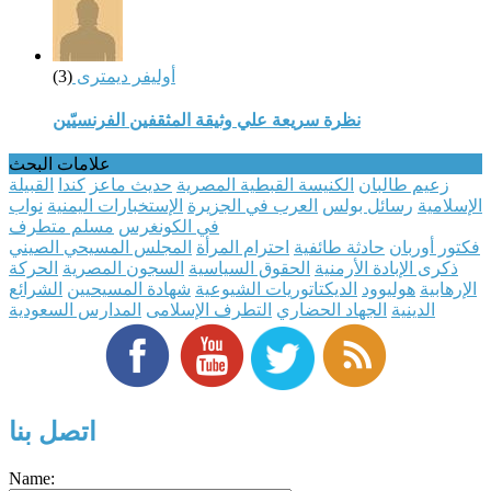
أوليفر ديمترى
(3)
نظرة سريعة علي وثيقة المثقفين الفرنسيّين
علامات البحث
زعيم طالبان
الكنيسة القبطية المصرية
حديث ماعز
كندا
القبيلة
الإسلامية
رسائل بولس
العرب في الجزيرة
الإستخبارات اليمنية
نواب
في الكونغرس
مسلم متطرف
فكتور أوربان
حادثة طائفية
احترام المرأة
المجلس المسيحي الصيني
ذكرى الإبادة الأرمنية
الحقوق السياسية
السجون المصرية
الحركة
الإرهابية
هوليوود
الديكتاتوريات الشيوعية
شهادة المسيحيين
الشرائع
الدينية
الجهاد الحضاري
التطرف الإسلامى
المدارس السعودية
اتصل بنا
Name: