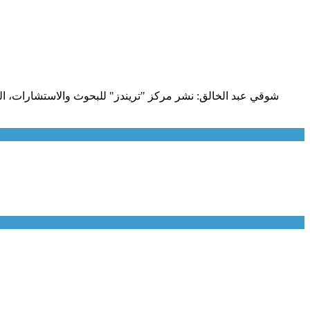
شوقي عبد الخالق: نشر مركز "تريندز" للبحوث والاستشارات، الم