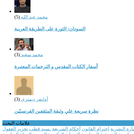
محمد عبد الله
(5)
السودان: الثورة على الطريقة العربية
محمد سعيد
(3)
أسفار الكتاب المقدس و الترجمات المعتبرة
أوليفر ديمترى
(3)
نظرة سريعة علي وثيقة المثقفين الفرنسيّين
علامات البحث
رة البشرية
احترام القانون
أحكام الشريعة
ـسيد قطب
تحرير العقول