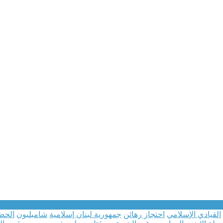
القيادي الإسلامي
احتجاز رهائن
جمهورية لبنان إسلامية
شامبليون
الحضا