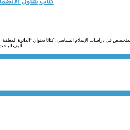
كتاب يتناول الانضم
تخصص في دراسات الإسلام السياسي، كتابًا بعنوان "الدائرة المغلقة: 
تأليف الباحث في شؤون جماعات الإسلام السياسي، لورنزو فيدينو، والذي يدير "ب...