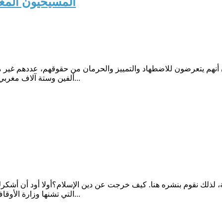
المسيحيون المغا
أنهم يتعرضون للاضطهاد والتمييز والحرمان من حقوقهم، عددهم غير مح
ألفين وستة آلاف مغربي يعتنقون المسيحية، كل ما يطالبون به، التمتع بحقوقهم وممارسة شع...
بة، لذلك نقوم بنشره هنا. كيف خرجت عن دين الإسلام؟أولا أود أن أ
التي تشنها وزارة الأوقاف والشئون الإسلامية على ما تتعمد الأوساط الإسلامية تسميته "تنصي...