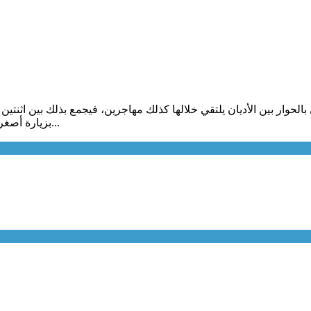
الحوار بين الأديان يلتقي خلالها كذلك مهاجرين، فيجمع بذلك بين اثنتين 
بزيارة أصغر المجموعات الكاثوليكية في العالم. وفي المغرب تنتظره بفارغ الصبر...