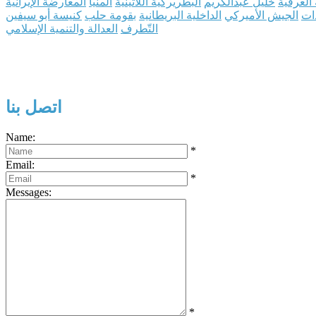
العرقية
خليل عبدالكريم
البطريركية اللاتينية
المنيا
المعارضة الإيرانية
ذات
الجيش الأميركي
الداخلية البريطانية
بقومة حلب
كنيسة أبو سيفين
التّطرف
العدالة والتنمية الإسلامي
اتصل بنا
Name:
*
Email:
*
Messages:
*