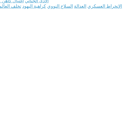
الأذى الجنائي
اغتيال كاهن ك
الإنخراط العسكري
العدالة
السلاح النووي
كراهية اليهود
تخلف العالم