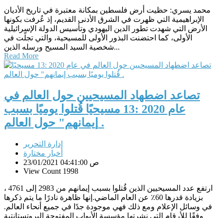
محمد يسري: حظيت أرض فلسطين بمكانة معتبرة في تاريخ الأديان
الإبراهيمية التي ظهرت في الشرق الأدنى القديم، إذ عُرفت بكونها
الأرض التي شهدت تطور الدين اليهودي وتأسيس الدولة الإسرائيلية
الأولى، كما احتضنت البذور الأولى للمسيحية، والتي تجلّت في
شخصية السيد المسيح ورسله الذين...
Read More
تصاعد اضطهاد المسيحيين حول العالم في
عام 2020 :13 مسيحيًا قُتلوا يوميًا بسبب
إيمانهم" حول العالم .
إدارة التحرير
أخبار مختارة
23/01/2021 04:41:00 ص
View Count 1998
ارتفع عدد المسيحيين الذين قُتلوا بسبب إيمانهم من 2983 إلى 4761 ،
بزيادة قدرها 60٪ عن العام الماضي.إنها ظاهرة نادرًا ما يتم ذكرها
في وسائل الإعلام ومع ذلك فهي موجودة جدًا في جميع أنحاء العالم.
وفقًا للأرقام التي نشرتها مؤسسة الأبواب المفتوحة البروتستانتية