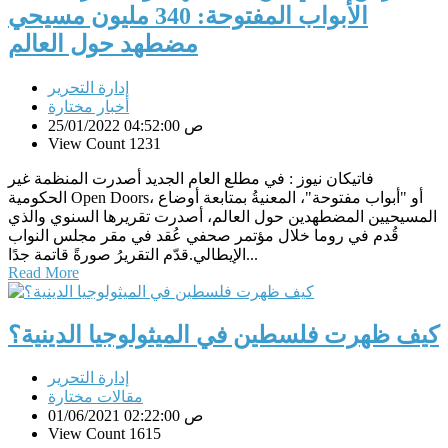
الأبواب المفتوحة: 340 مليون مسيحي
مضطهد حول العالم
إدارة التحرير
أخبار مختارة
25/01/2022 04:52:00 ص
View Count 1231
فاتيكان نيوز : في مطلع العام الجديد أصدرت المنظمة غير
الحكومية Open Doors، أو "أبواب مفتوحة"، المعنيةُ بمتابعة أوضاع
المسيحيين المضطهدين حول العالم، أصدرت تقريرها السنوي والذي
قُدم في روما خلال مؤتمر صحفي عُقد في مقر مجلس النواب
الإيطالي.قدّم التقريرُ صورةً قاتمة جدًا...
Read More
كيف ظهرت فلسطين في الميثولوجيا الدينية؟
إدارة التحرير
مقالات مختارة
01/06/2021 02:22:00 ص
View Count 1615