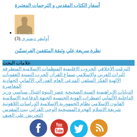
أسفار الكتاب المقدس و الترجمات المعتبرة
أوليفر ديمترى
(3)
نظرة سريعة علي وثيقة المثقفين الفرنسيّين
علامات البحث
التزمّت الأخلاقي
الحروب الإقليمية
المنظمات الإسلامية المتطرفة
التراث العربي والإسلامي
سماع القرآن
الحرب اليمنية
العقوبات
الإلهية
الفكر السلفي
المدعي العام الفدرالي الألماني
الجهادية
المعاصرة
الديانات الإبراهيمية
السنة الصحيحة
عصر النبوة
اغتيال سياسي
وزير
الداخلية الألماني
اضطراب الهوية الجنسية
الجبهة الدفاعية الإسلامية
القانون الإسلامي
نظام الجمهورية الإسلامية
الدراسات اللاهوتية
شريعة الاسلام
الهجرة المسيحية
الوحي القرآني
بيت المقدس
التحريض على العنف