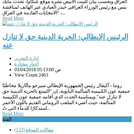
العراق.وبحسب بيان للبيت الأبيض نشره موقع عنكاوا، تحدث مايك
بنس مع رئيس الوزراء العراقي حيدر العبادي عبر الهاتف لمناقشة
“الانتخابات القادمة في العراق ،...
Read More
الرئيس الإيطالي: الحرية الدينية حق لا تنازل
عنه
إدارة التحرير
أخبار مختارة
03/04/2018 05:13:00 ص
View Count 2463
روما - آكيقال رئيس الجمهورية الإيطالي سيرجو ماتّاريلا مخاطبًا
جمعية عون الكنيسة المتألمة البابوية، إن "التمتع بالحرية الدينية حق
لا تنازل عنه".وبمناسبة الحدث الذي أقامه جمعية عون الكنيسة
المتألمة، حيث أضيء الملعب الروماني القديم باللون الأحمر
استذكارًا للدماء التي تُ...
Read More
الفئة
مقالات الموقع
(123)