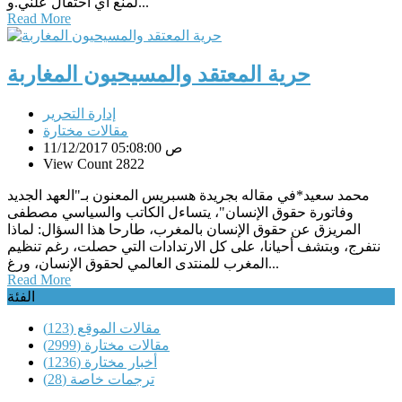
لمنع أي احتفال علني.و...
Read More
حرية المعتقد والمسيحيون المغاربة
إدارة التحرير
مقالات مختارة
11/12/2017 05:08:00 ص
View Count 2822
محمد سعيد*في مقاله بجريدة هسبريس المعنون بـ"العهد الجديد
وفاتورة حقوق الإنسان"، يتساءل الكاتب والسياسي مصطفى
المريزق عن حقوق الإنسان بالمغرب، طارحا هذا السؤال: لماذا
نتفرج، وبتشف أحيانا، على كل الارتدادات التي حصلت، رغم تنظيم
المغرب للمنتدى العالمي لحقوق الإنسان، ورغ...
Read More
الفئة
مقالات الموقع
(123)
مقالات مختارة
(2999)
أخبار مختارة
(1236)
ترجمات خاصة
(28)