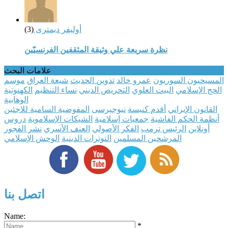
أوليفر ديمترى
(3)
نظرة سريعة علي وثيقة المثقفين الفرنسيّين
علامات البحث
المسيحيون السوريون
عمرو خالد
تدوين الحديث
شيعة العراق
موسم
الحج الإسلامي
البيت العلوي
التحريض الديني
نساء التنظيم
الكهنوتية
الوهابية
القانون الإيراني
أقدم كنيسة
نيوجيرسى
المفوضية السامية للاجئين
أنظمة الحكم الفاشية
جمعيات إسلامية
الشبكات الإسلاموية
دروس
أونلاين
الرئيس ترمب
الفكر الأصولي
العنف الأسري
نشر الفجور
المرشحين المسلمين
التوترات الدينية
الوحش الإسلامي
اتصل بنا
Name:
*