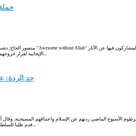
حملة 
منصور الحاج: دشنت منظمة "مسلمون سابقون
الإيجابية لقرار خروجهم من الإسلام وما أحدثه ذلك من تغيير في سلوكياتهم ونظرتهم إلى العا...
حد الردة: 
طوم الأسبوع الماضي ردتهم عن الإسلام واعتناقهم المسيحية، وقال أ
قدم طلبا للسلطات لتغيير أوراقه الثبوتية وتبديل اسمه من مبارك إلى إمانويل التي تعن...