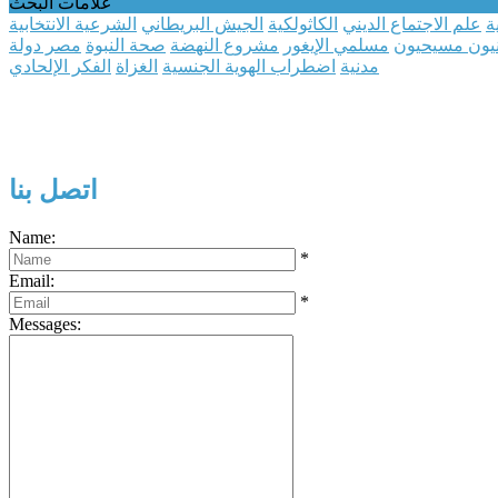
علامات البحث
ة
علم الاجتماع الديني
الكاثولكية
الجيش البريطاني
الشرعية الانتخابية
نيون مسيحيون
مسلمي الإيغور
مشروع النهضة
صحة النبوة
مصر دولة
مدنية
اضطراب الهوية الجنسية
الغزاة
الفكر الإلحادي
اتصل بنا
Name:
*
Email:
*
Messages: