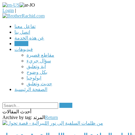
Login
|
تفاعل معنا
اتصل بنا
عن هذه الخدمة
مقالات
فيديوهات
مقاطع قصيرة
سؤال جريء
آية وتعليق
بكل وضوح
ابولوجيا
حديث وتعليق
الصفحة الرئيسية
Search
أحدث المقالات
Return
المرتد
Archive by tag: