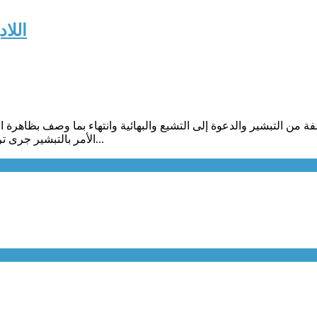
اللا
من التبشير والدعوة إلى التشيع والبهائية وانتهاء بما وصف بظاهرة الإ
الأمر بالتبشير جرى ترحيل العشرات من البلاد، وكانت أشهر حادثة هي ترحيل سبعة هولندي...