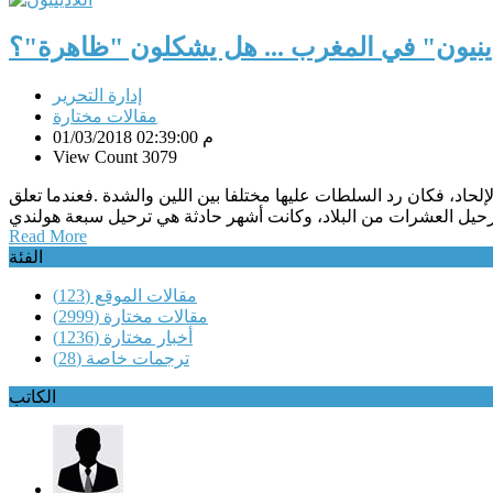
دينيون" في المغرب ... هل يشكلون "ظاهرة"؟
إدارة التحرير
مقالات مختارة
01/03/2018 02:39:00 م
View Count 3079
لحاد، فكان رد السلطات عليها مختلفا بين اللين والشدة .فعندما تعلق
Read More
الفئة
مقالات الموقع
(123)
مقالات مختارة
(2999)
أخبار مختارة
(1236)
ترجمات خاصة
(28)
الكاتب