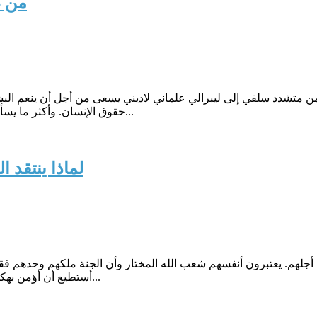
من ظ
من متشدد سلفي إلى ليبرالي علماني لاديني يسعى من أجل أن ينعم الب
حقوق الإنسان. وأكثر ما يسألون عنه هو الطريقة التي حدث بها التغيير، والأسباب التي جعلتني أغي...
لماذا ينتقد 
من أجلهم. يعتبرون أنفسهم شعب الله المختار وأن الجنة ملكهم وحدهم ف
أستطيع أن أؤمن بهكذا تفكير إقصائي".هذا ما تقوله منى (اسم مستعار)، وهي محامية شابة...