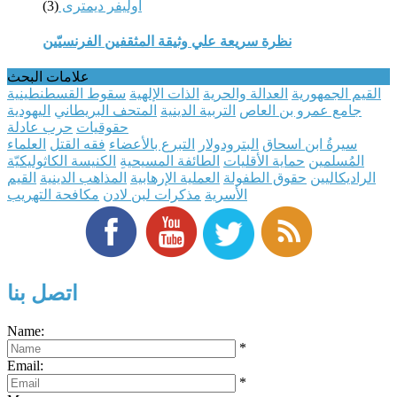
أوليفر ديمترى
(3)
نظرة سريعة علي وثيقة المثقفين الفرنسيّين
علامات البحث
القيم الجمهورية
العدالة والحرية
الذات الإلهية
سقوط القسطنطينية
جامع عمرو بن العاص
التربية الدينية
المتحف البريطاني
اليهودية
حقوقيات
حرب عادلة
سيرةُ ابن اسحاق
البترودولار
التبرع بالأعضاء
فقه القتل
العلماء
المُسلمين
حماية اﻷقليات
الطائفة المسيحيةِ
الكنيسة الكاثوليكيّة
الراديكاليين
حقوق الطفولة
العملية الإرهابية
المذاهب الدينية
القيم
الأسرية
مذكرات لبن لادن
مكافحة التهريب
اتصل بنا
Name:
*
Email:
*