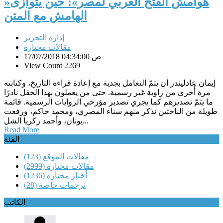
»هوامش الفتح العربي لمصر»: حين يتوازى
الهامش مع المتن
إدارة التحرير
مقالات مختارة
17/07/2018 04:34:00 ص
View Count 2269
إيمان عادليندر أن يتمّ التعامل بجدية مع إعادة قراءة التاريخ، وكتابته
مرة أُخرى من زاوية غير رسمية. حتى من يعملون بهذا الحقل نادرًا
ما يتمّ تصديرهم كما يجري تصدير مؤرخي الروايات الرسمية. قائمة
طويلة من الباحثين نذكر منهم سناء المصري، ومحمد حاكم، ورفعت
يونان، وأحمد زكريا الشل...
Read More
الفئة
مقالات الموقع
(123)
مقالات مختارة
(2999)
أخبار مختارة
(1236)
ترجمات خاصة
(28)
الكاتب