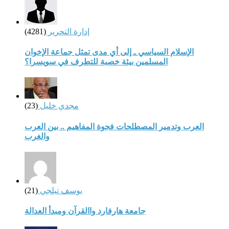
إدارة التحرير
(4281)
الإسلام السياسي ـ إلى أي مدى تمثل جماعة الإخوان
المسلمين بيئة خصبة للتطرف في سويسرا؟
مجدي خليل
(23)
العرب وتدمير المصطلحات فجوة المفاهيم .. بين العرب
والغرب
يوسف تيلجي
(21)
جامعة هارفارد واالقرآن ومبدأ العدالة