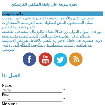
نظرة سريعة علي وثيقة المثقفين الفرنسيّين
علامات البحث
متطرف
القيم والأخلاق
الكنيسة الإنكليزية
علم داعش
المذهب
السنّي
المسيحيون البيض
اضطهاد
القيم الفرنسية
الاستخبارات
الأميركية
حرية الفنون
مهرجان أسوان الدولي
زراعة الأعضاء
الكاردينال المسيحي
الفلسفة
الإسلامية
فرج علي فودة
نقد الفكر الديني
المقاومة الوطنية
دولة عنصرية
Christmas
الأحوازية
تكفير اللأقباط
الفرائض الإسلامية
حرية التعبير الديني
منظمات غير حكومية
الحكام العرب
أمير
المؤمنين
اتصل بنا
Name:
*
Email:
*
Messages: