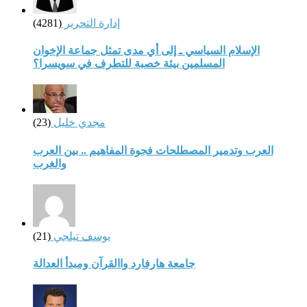
إدارة التحرير
(4281)
الإسلام السياسي ـ إلى أي مدى تمثل جماعة الإخوان
المسلمين بيئة خصبة للتطرف في سويسرا؟
مجدي خليل
(23)
العرب وتدمير المصطلحات فجوة المفاهيم .. بين العرب
والغرب
يوسف تيلجي
(21)
جامعة هارفارد واالقرآن ومبدأ العدالة