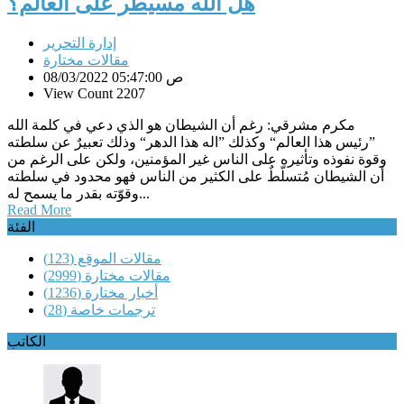
هل الله مسيطر على العالم؟
إدارة التحرير
مقالات مختارة
08/03/2022 05:47:00 ص
View Count 2207
مكرم مشرقي: رغم أن الشيطان هو الذي دعي في كلمة الله
”رئيس هذا العالم“ وكذلك ”اله هذا الدهر“ وذلك تعبيرٌ عن سلطته
وقوة نفوذه وتأثيره على الناس غير المؤمنين، ولكن على الرغم من
أن الشيطان مُتسلّطٌ على الكثير من الناس فهو محدود في سلطته
وقوّته بقدر ما يسمح له...
Read More
الفئة
مقالات الموقع
(123)
مقالات مختارة
(2999)
أخبار مختارة
(1236)
ترجمات خاصة
(28)
الكاتب