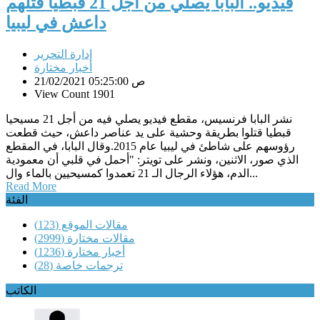
فيديو.. البابا يصلي من أجل 21 قبطيا قتلهم
داعش في ليبيا
إدارة التحرير
أخبار مختارة
21/02/2021 05:25:00 ص
View Count 1901
نشر البابا فرنسيس، مقطع فيديو يصلي فيه من أجل 21 مسيحيا
قبطيا قتلوا بطريقة وحشية على يد عناصر داعش، حيث قطعت
رؤوسهم على شاطئ في ليبيا عام 2015.وقال البابا، في المقطع
الذي صور، الاثنين، ونشر على تويتر: "أحمل في قلبي أن معمودية
الدم، هؤلاء الرجال الـ 21 تعمدوا كمسيحيين بالماء وال...
Read More
الفئة
مقالات الموقع
(123)
مقالات مختارة
(2999)
أخبار مختارة
(1236)
ترجمات خاصة
(28)
الكاتب