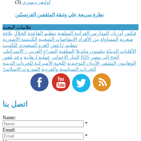
أوليفر ديمترى
(3)
نظرة سريعة علي وثيقة المثقفين الفرنسيّين
علامات البحث
فكتور أوربان
المدارس القرآنية السلفية
تنظيم القاعدة
الحلال
بلاغة
شعرية
المساواة بين الأفراد
الانتفاضات الشعبية
الكنيسة الأشورية
تنظيم 'داعش
الغزو السعودي للكويت
الأقليات الدينيّة
نيلسون مانديلا
السلفية
الصراع العربي – الإسرائيلي
الحج إلى مصر
ISIS
التيار الإخواني
عملية إرهابية
وعد بلفور
الوهابيون
التشفي
الأديان التوحيدية
اللجنة الأميركية للحريات الدينية
الحريات السياسية والفردية
الموروث الإسلاميّ
اتصل بنا
Name:
*
Email:
*