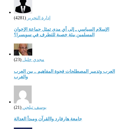
إدارة التحرير
(4281)
الإسلام السياسي ـ إلى أي مدى تمثل جماعة الإخوان
المسلمين بيئة خصبة للتطرف في سويسرا؟
مجدي خليل
(23)
العرب وتدمير المصطلحات فجوة المفاهيم .. بين العرب
والغرب
يوسف تيلجي
(21)
جامعة هارفارد واالقرآن ومبدأ العدالة